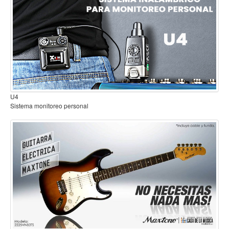
Baterias
Acustica
Electrica
Pergaminos
Baquetas y mazos
Platillos
U4
Redoblantes
Sistema monitoreo personal
Pedestal para platillo
Pedestal para Hi-Hat
Pedestal para redoblante
Herrajes
Pedal
Trono
Accesorios