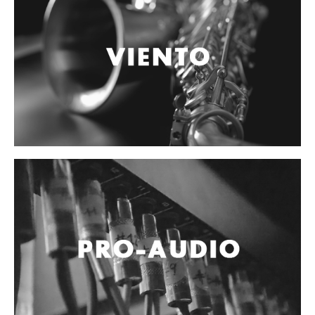
Vientos
Accesorios
Micrófonos
Mano alámbrico
Instrumento alámbrico
Inalámbrico de mano
Inalámbrico diadema y solapa
Inalámbrico para instrumento
Estudio
Corro y escenario
Instalaciones
Cámara, computadora y celular
Pedestales y soportes
Accesorios