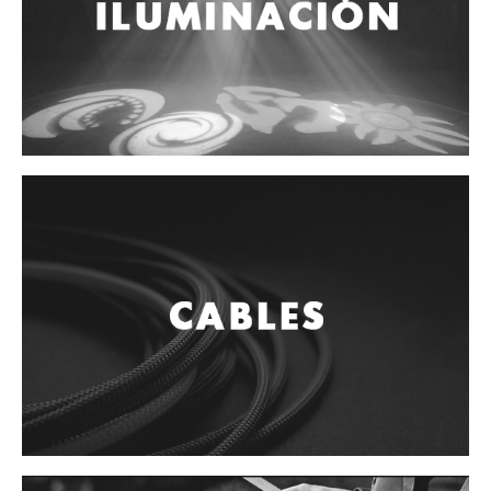
Controladores
Tornamesa
Mezcladora
Interfaz
Agujas
Audifonos
Accesorios
Luces y Escenario
Luces Led
Laser
Strobos
Maquinas de humo y escenario
Controladores