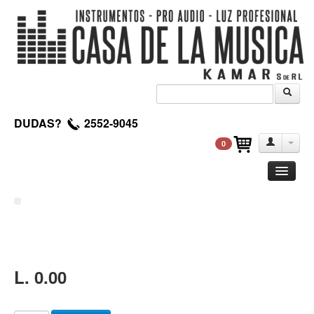
DUDAS?
2552-9045
0
Guitarra
Clasica
Acustica
Electrica
L. 0.00
Amplificadores
Pedales de efectos