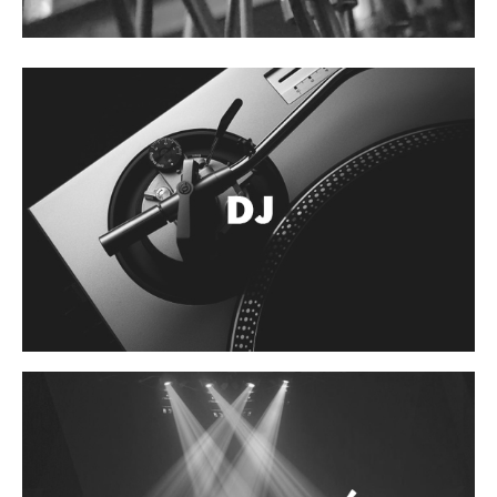
Cables
Audio Profesional
Columnas pasivas
Columnas activas
Amplificadores
Consolas mezcladoras
Procesadores y efectos
Monitores de estudio
Interfaz para grabación
Audífonos y monitoreo personal
Estantes y soportes
Instalaciones y publicidad
Accesorios
DJ