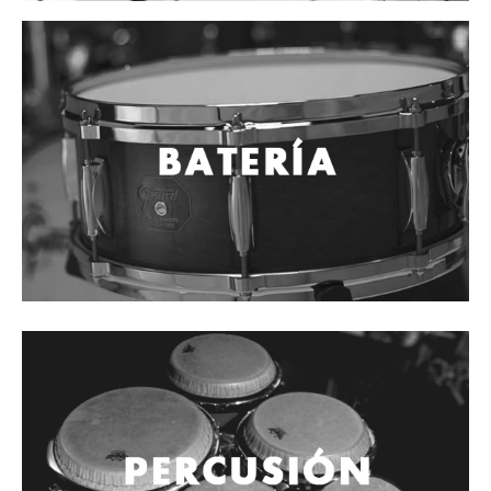
Mantenimiento y cuidado
Fajas y soportes
Fundas y estuches
Boquillas y abrazaderas
Accesorios
Percusión
Panderos
Percusión Latina
Tambores
Redoblantes
Bombos
Kalimba
Xilófonos y liras