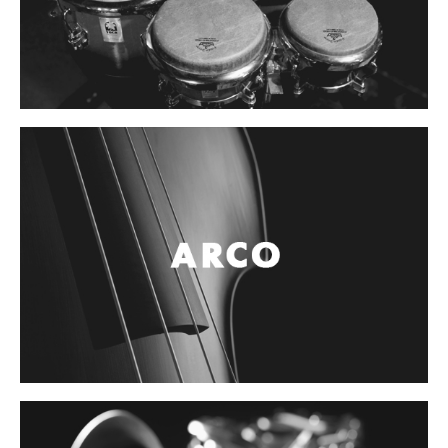
Campanas, lluvias y platillos
Herrajes y soportes
Cueros
Accesorios
Marcha
Redoblantes
Tambores
Multi-tenores
Bombos
Platillos
Baquetas, mazos y bolillos
Pergaminos
Liras
Guiros