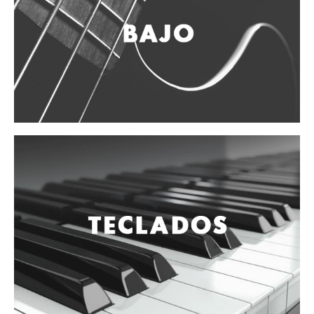
Accesorios
Cuerdas
Viento
Acordeón y concertinas
Armonica
Clarinete
Cornetas y cornos
Flauta y pitos
Melodica
Saxofon
Trompeta
Tuba
Otros instrumentos de viento
Cañuelas