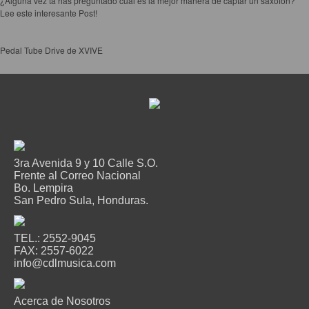
¿Alguna vez ta has preguntado cuál es la mejor manera de captar un saxofón?
Lee este interesante Post!
Pedal Tube Drive de XVIVE
3ra Avenida 9 y 10 Calle S.O.
Frente al Correo Nacional
Bo. Lempira
San Pedro Sula, Honduras.
TEL.: 2552-9045
FAX: 2557-6022
info@cdlmusica.com
Acerca de Nosotros