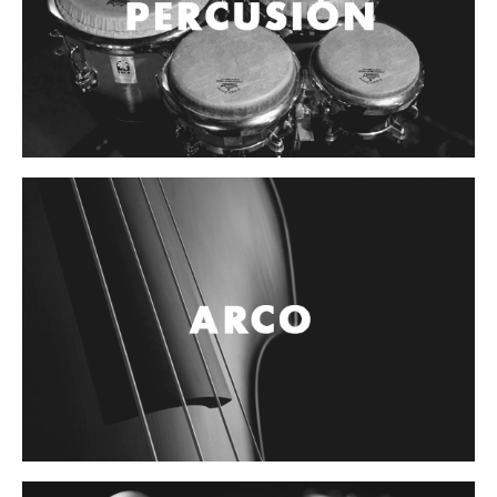
Controladores
Tornamesa
Mezcladora
Interfaz
Agujas
Audifonos
Accesorios
Luces y Escenario
Luces Led
Laser
Strobos
Maquinas de humo y escenario
Controladores