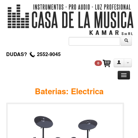
DUDAS?
2552-9045
0
Guitarra
Baterias: Electrica
Clasica
Acustica
Electrica
Amplificadores
Pedales de efectos