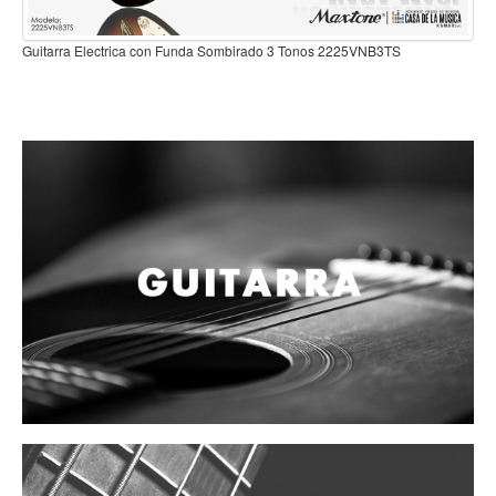
Campanas, lluvias y platillos
Guitarra Electrica con Fund
Herrajes y soportes
n Funda Sombirado 3 Tonos 2225VNB3TS
Cueros
Accesorios
Marcha
Redoblantes
Tambores
Bombos
Multi-tenores
Platillos
Baquetas, mazos y bolillos
Pergaminos
Liras
Guiros