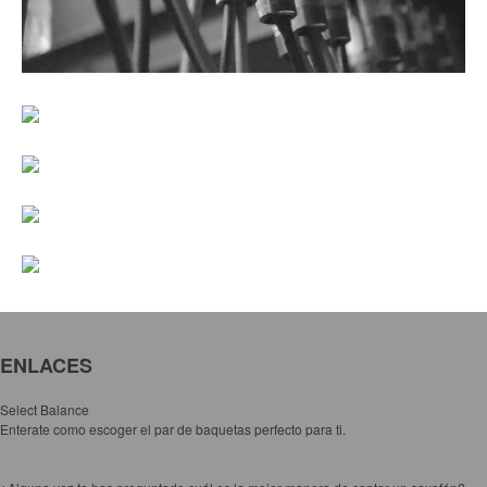
Accesorios
Cuerdas
Cuerdas
Guitarra Metal
Guitarra Nylon
Guitarra Electrica
Bajo
Violin
Otros instrumentos de arco
Otros instrumentos de Cuerdas
ENLACES
Select Balance
Enterate como escoger el par de baquetas perfecto para ti.