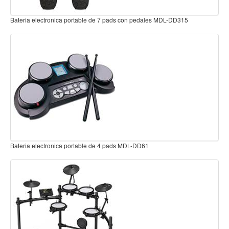
Teclado
ble de 7 pads con pedales MDL-DD315
Bateria electronica 9 piezas NU
Teclado Digital
Piano Digital
Sintetizadores
Controladores
Fundas
Amplificadores
Accesorios
Arco
ble de 4 pads MDL-DD61
Bateria Electronica 8 piezas MD
Violin
Viola
Cello
Contrabajo
Fundas y estuches