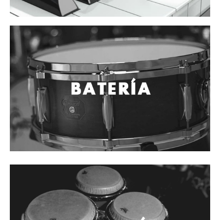
Cables
Audio Profesional
Columnas pasivas
Columnas activas
Amplificadores
Consolas mezcladoras
Procesadores y efectos
Monitores de estudio
Interfaz para grabación
Audífonos y monitoreo personal
Estantes y soportes
Instalaciones y publicidad
Accesorios
DJ