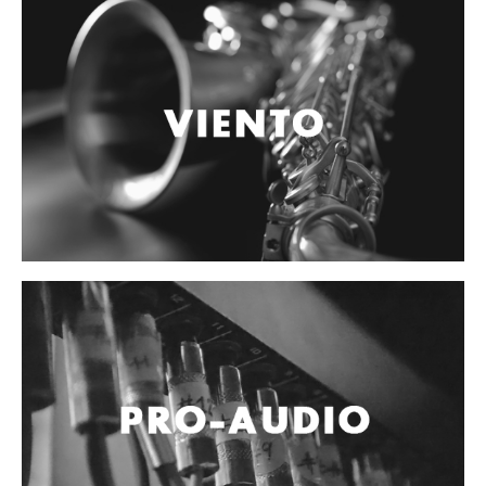
Accesorios
Cables y Conectores
Instrumento
Micrófono
Sonido
Parlante
Video y USB
Espigas y conectores
Accesorios
Otros Instrumentos de Cuerdas
Ukulele
Mandolina
Banjo
Mariachi