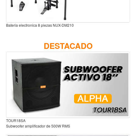
Accesorios
Cuerdas
ezas NUX-DM210
Bateria electronica bloc de per
Viento
Acordeón y concertinas
DESTACADO
Armonica
Clarinete
Cornetas y cornos
Flauta y pitos
Melodica
Saxofon
Trompeta
Tuba
Audífonos para estudio
Otros instrumentos de viento
or de 500W RMS
Cañuelas