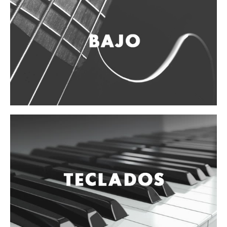
Vientos
Accesorios
Micrófonos
Mano alámbrico
Instrumento alámbrico
Inalámbrico de mano
Inalámbrico diadema y solapa
Inalámbrico para instrumento
Estudio
Corro y escenario
Instalaciones
Cámara, computadora y celular
Pedestales y soportes
Accesorios