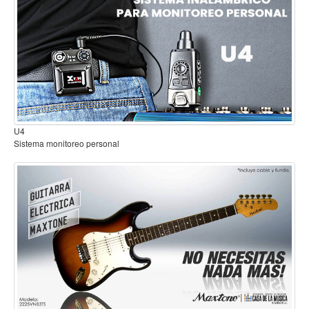
Mantenimiento y cuidado
Fajas y soportes
Fundas y estuches
Boquillas y abrazaderas
Accesorios
B2
Sistema inalambrico para guitarra o bajo
Percusión
Panderos
Percusión Latina
Tambores
Redoblantes
Bombos
Kalimba
Xilófonos y liras
Guitarra Electrica con Funda Sombirado 3 Tonos 2225VNB3TS