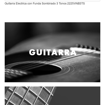
Campanas, lluvias y platillos
TS
Herrajes y soportes
Cueros
Accesorios
Marcha
Redoblantes
Tambores
Multi-tenores
Bombos
Platillos
Baquetas, mazos y bolillos
Pergaminos
Liras
Guiros