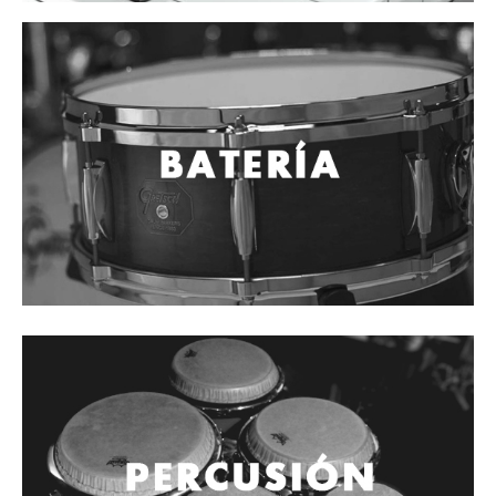
Cables
Audio Profesional
Columnas pasivas
Columnas activas
Amplificadores
Consolas mezcladoras
Procesadores y efectos
Monitores de estudio
Interfaz para grabación
Audífonos y monitoreo personal
Estantes y soportes
Instalaciones y publicidad
Accesorios
DJ