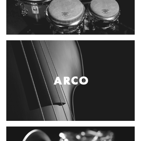
Controladores
Tornamesa
Mezcladora
Interfaz
Agujas
Audifonos
Accesorios
Luces y Escenario
Luces Led
Laser
Strobos
Maquinas de humo y escenario
Controladores