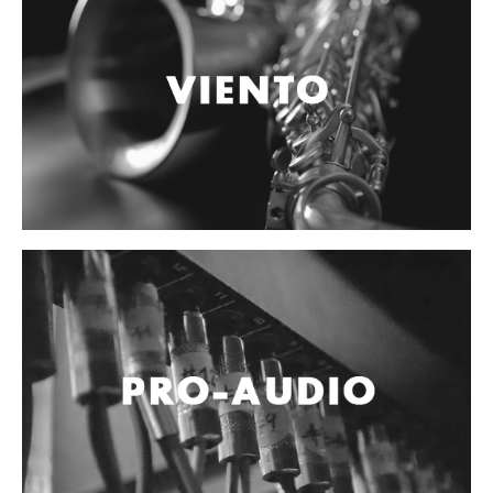
Accesorios
Cables y Conectores
Instrumento
Micrófono
Sonido
Parlante
Video y USB
Espigas y conectores
Accesorios
Otros Instrumentos de Cuerdas
Ukulele
Mandolina
Banjo
Mariachi