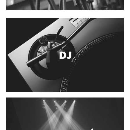
Accesorios
Cuerdas
Cuerdas
Guitarra Metal
Guitarra Nylon
Guitarra Electrica
Bajo
Violin
Otros instrumentos de arco
Otros instrumentos de Cuerdas