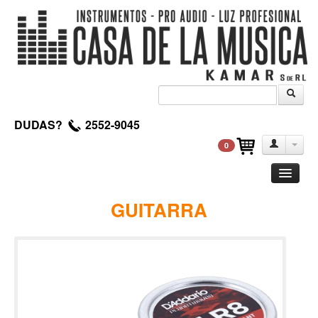
DUDAS?
2552-9045
0
Guitarra
GUITARRA
Clasica
Acustica
Electrica
Amplificadores
Pedales de efectos