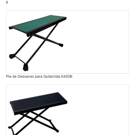
Teclado
Teclado Digital
Piano Digital
Sintetizadores
Controladores
Fundas
Amplificadores
Accesorios
Pin para puente de Guitarra Negro con punto Blanco G-28
Arco
Violin
Viola
Cello
Contrabajo
Fundas y estuches