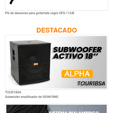
Accesorios
Clavijero Para Guitarra JUEGO sin Forro GMH-912
Cuerdas
Viento
DESTACADO
Acordeón y concertinas
Armonica
Clarinete
Cornetas y cornos
Flauta y pitos
Melodica
Saxofon
Trompeta
Audífonos para estudio
Tuba
Otros instrumentos de viento
Cañuelas