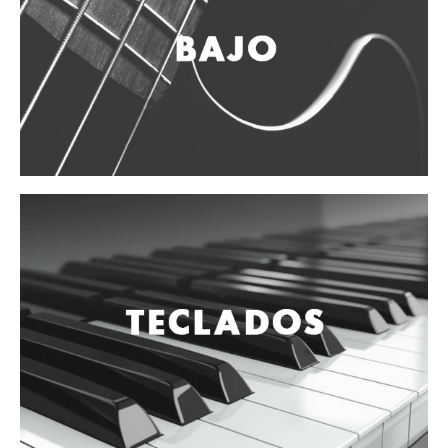
Vientos
Accesorios
Micrófonos
Mano alámbrico
Instrumento alámbrico
Inalámbrico de mano
Inalámbrico diadema y solapa
Inalámbrico para instrumento
Estudio
Corro y escenario
Instalaciones
Cámara, computadora y celular
Pedestales y soportes
Accesorios