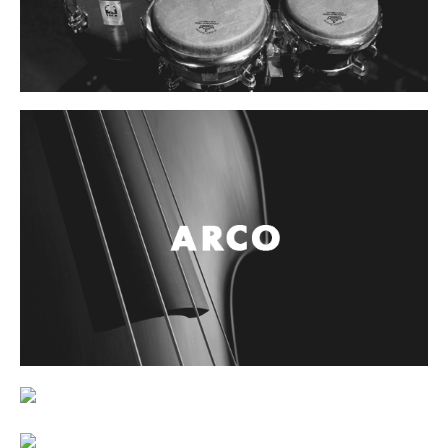
Controladores
Tornamesa
Mezcladora
Interfaz
Agujas
Audifonos
Accesorios
Luces y Escenario
Luces Led
Laser
Strobos
Maquinas de humo y escenario
Controladores