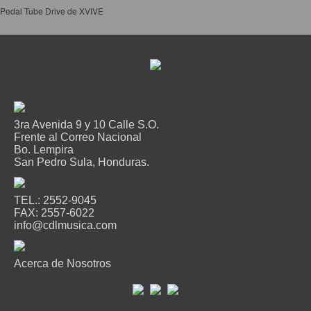
Pedal Tube Drive de XVIVE
Accesorios
Cuerdas
Cuerdas
Guitarra Metal
Guitarra Nylon
3ra Avenida 9 y 10 Calle S.O.
Guitarra Electrica
Frente al Correo Nacional
Bo. Lempira
Bajo
San Pedro Sula, Honduras.
Violin
Otros instrumentos de arco
TEL.: 2552-9045
FAX: 2557-6022
Otros instrumentos de Cuerdas
info@cdlmusica.com
Acerca de Nosotros