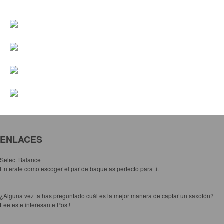
Accesorios
Cables y Conectores
Instrumento
Micrófono
Sonido
Parlante
Video y USB
Espigas y conectores
Accesorios
ENLACES
Otros Instrumentos de Cuerdas
Select Balance
Enterate como escoger el par de baquetas perfecto para ti.
Ukulele
Mandolina
¿Alguna vez ta has preguntado cuál es la mejor manera de captar un saxofón?
Banjo
Lee este interesante Post!
Mariachi