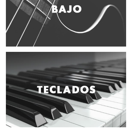
Vientos
Accesorios
Micrófonos
Mano alámbrico
Instrumento alámbrico
Inalámbrico de mano
Inalámbrico diadema y solapa
Inalámbrico para instrumento
Estudio
Corro y escenario
Instalaciones
Cámara, computadora y celular
Pedestales y soportes
Accesorios