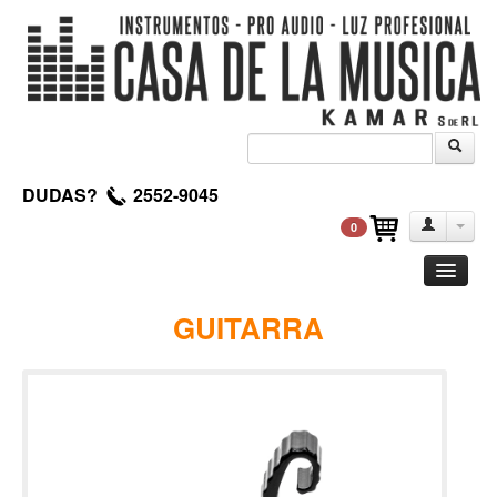
DUDAS?
2552-9045
0
Guitarra
GUITARRA
Clasica
Acustica
Electrica
Amplificadores
Pedales de efectos