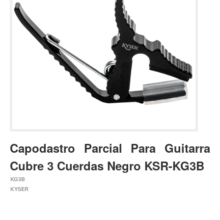
Estuches y fundas
Fajas y colgantes
Accesorios
Cuerdas
Bajos
Electrico
Acustico
Amplificadores
Pedales de efectos
Capodastro Parcial Para Guitarra
Estuches y fundas
Cubre 3 Cuerdas Negro KSR-KG3B
Fajas
KG3B
Accesorios
KYSER
Cuerdas