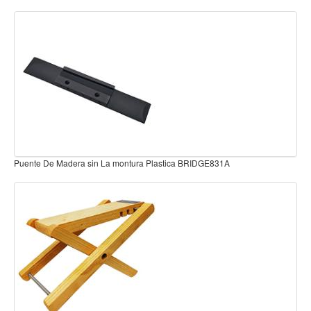
Teclado
Teclado Digital
Piano Digital
Sintetizadores
Controladores
Fundas
Amplificadores
Puente De Madera sin La montura Plastica BRIDGE831A
Accesorios
Arco
Violin
Viola
Cello
Contrabajo
Fundas y estuches