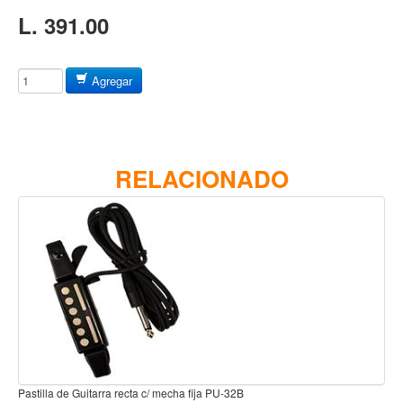
Baterias
L. 391.00
Acustica
Electrica
Agregar
Pergaminos
Baquetas y mazos
Platillos
RELACIONADO
Redoblantes
Pedestal para platillo
Pedestal para Hi-Hat
Pedestal para redoblante
Herrajes
Pedal
Trono
Accesorios
Pastilla de Guitarra recta c/ mecha fija PU-32B