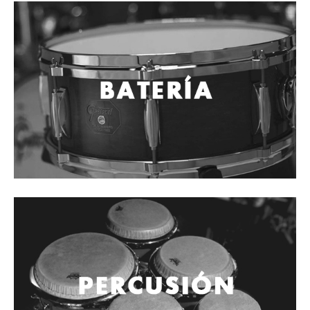
Cables
Audio Profesional
Columnas pasivas
Columnas activas
Amplificadores
Consolas mezcladoras
Procesadores y efectos
Monitores de estudio
Interfaz para grabación
Audífonos y monitoreo personal
Estantes y soportes
Instalaciones y publicidad
Accesorios
DJ