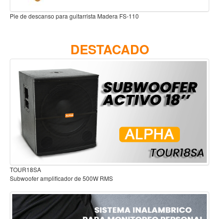
Accesorios
Pie de descanso para guitarrista Madera FS-110
Cuerdas
Viento
DESTACADO
Acordeón y concertinas
Armonica
Clarinete
Cornetas y cornos
Flauta y pitos
Melodica
Saxofon
Trompeta
TOUR18SA
Subwoofer amplificador de 500W RMS
Tuba
Otros instrumentos de viento
Cañuelas