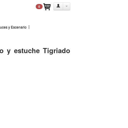
0
uces y Escenario
co y estuche Tigriado