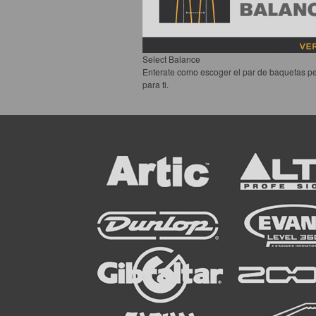
Select Balance
Enterate como escoger el par de baquetas pe
para ti.