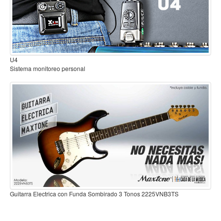
Mantenimiento y cuidado
Fajas y soportes
Fundas y estuches
B2
Sistema inalambrico para guitarra o bajo
Boquillas y abrazaderas
Accesorios
Percusión
Panderos
Percusión Latina
Tambores
Redoblantes
Bombos
Guitarra Electrica con Funda Sombirado 3 Tonos 2225VNB3TS
Kalimba
Xilófonos y liras