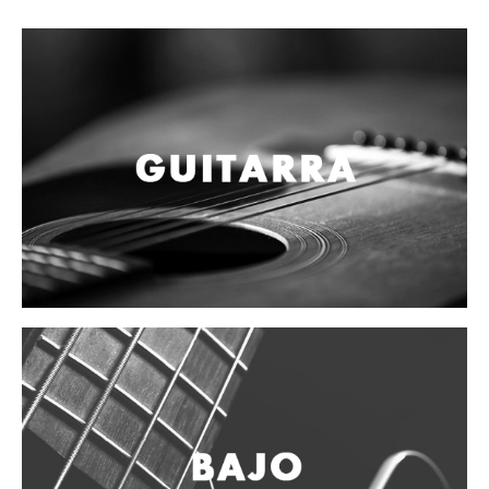
Campanas, lluvias y platillos
Herrajes y soportes
Cueros
Accesorios
Marcha
Redoblantes
Tambores
Multi-tenores
Bombos
Platillos
Baquetas, mazos y bolillos
Pergaminos
Liras
Guiros