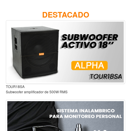
Accesorios
DESTACADO
Cuerdas
Viento
Acordeón y concertinas
Armonica
Clarinete
Cornetas y cornos
Flauta y pitos
Melodica
Audífonos para estudio
Saxofon
Trompeta
Tuba
Otros instrumentos de viento
Cañuelas