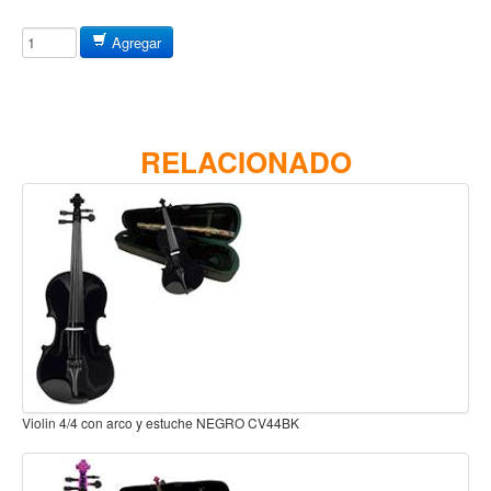
Baterias
Acustica
Agregar
Electrica
Pergaminos
Baquetas y mazos
RELACIONADO
Platillos
Redoblantes
Pedestal para platillo
Pedestal para Hi-Hat
Pedestal para redoblante
Herrajes
Pedal
Violin 4/4 con arco y estuche Natural ADA-VLN100-44/NAT
Trono
Accesorios