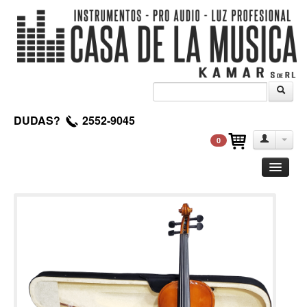
DUDAS?
2552-9045
0
Guitarra
Clasica
Acustica
Electrica
Amplificadores
Pedales de efectos