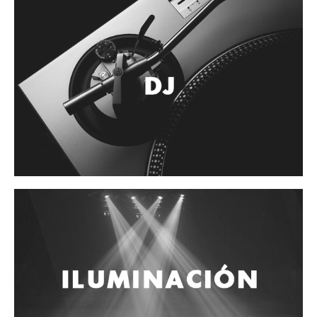
Accesorios
Cuerdas
Cuerdas
Guitarra Metal
Guitarra Nylon
Guitarra Electrica
Bajo
Violin
Otros instrumentos de arco
Otros instrumentos de Cuerdas