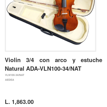
Estuches y fundas
Fajas y colgantes
Accesorios
Cuerdas
Bajos
Electrico
Acustico
Violin 3/4 con arco y estuche
Amplificadores
Natural ADA-VLN100-34/NAT
Pedales de efectos
VLN100-34/NAT
Estuches y fundas
AEDEA
Fajas
Accesorios
Cuerdas
L. 1,863.00