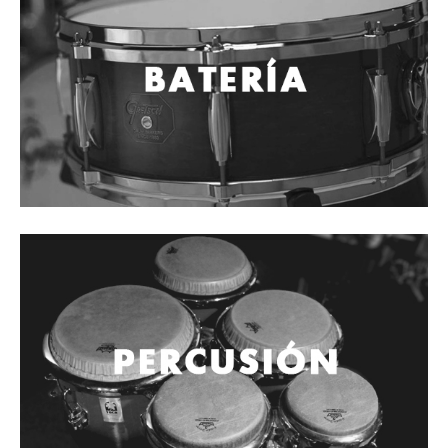
Cables
Audio Profesional
Columnas pasivas
Columnas activas
Amplificadores
Consolas mezcladoras
Procesadores y efectos
Monitores de estudio
Interfaz para grabación
Audífonos y monitoreo personal
Estantes y soportes
Instalaciones y publicidad
Accesorios
DJ