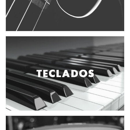
Vientos
Accesorios
Micrófonos
Mano alámbrico
Instrumento alámbrico
Inalámbrico de mano
Inalámbrico diadema y solapa
Inalámbrico para instrumento
Estudio
Corro y escenario
Instalaciones
Cámara, computadora y celular
Pedestales y soportes
Accesorios