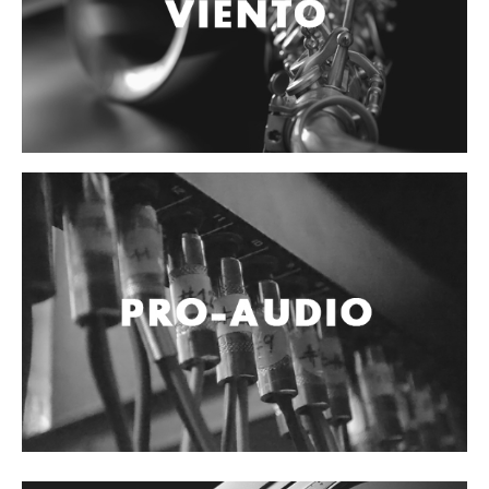
Accesorios
Cables y Conectores
Instrumento
Micrófono
Sonido
Parlante
Video y USB
Espigas y conectores
Accesorios
Otros Instrumentos de Cuerdas
Ukulele
Mandolina
Banjo
Mariachi