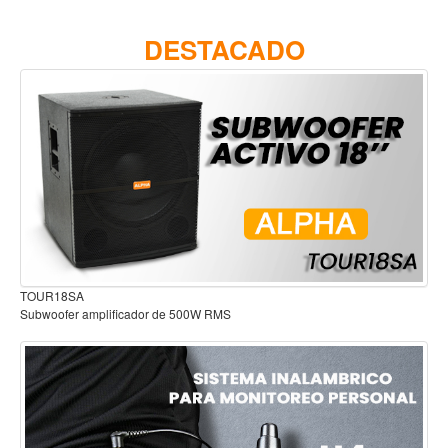
Accesorios
DESTACADO
Cuerdas
Viento
Acordeón y concertinas
Armonica
Clarinete
Cornetas y cornos
Flauta y pitos
Melodica
Audífonos para estudio
Saxofon
Trompeta
Tuba
Otros instrumentos de viento
Cañuelas