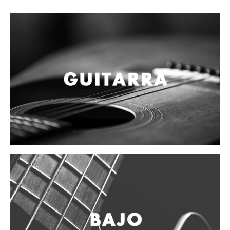
Campanas, lluvias y platillos
Herrajes y soportes
Cueros
Accesorios
Marcha
Redoblantes
Tambores
Multi-tenores
Bombos
Platillos
Baquetas, mazos y bolillos
Pergaminos
Liras
Guiros