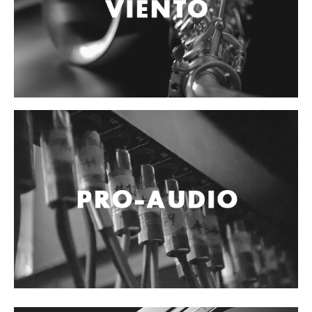
Accesorios
Cables y Conectores
Instrumento
Micrófono
Sonido
Parlante
Video y USB
Espigas y conectores
Accesorios
Otros Instrumentos de Cuerdas
Ukulele
Mandolina
Banjo
Mariachi