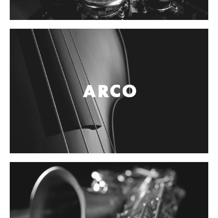
Controladores
Tornamesa
Mezcladora
Interfaz
Agujas
Audifonos
Accesorios
Luces y Escenario
Luces Led
Laser
Strobos
Maquinas de humo y escenario
Controladores