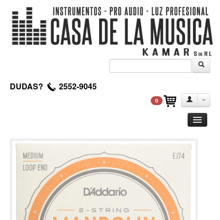
DUDAS?
2552-9045
0
Guitarra
Clasica
Acustica
Electrica
Amplificadores
Pedales de efectos