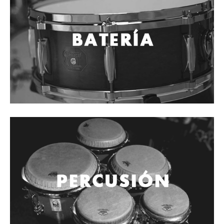
Cables
Audio Profesional
Columnas pasivas
Columnas activas
Amplificadores
Consolas mezcladoras
Procesadores y efectos
Monitores de estudio
Interfaz para grabación
Audífonos y monitoreo personal
Estantes y soportes
Instalaciones y publicidad
Accesorios
DJ