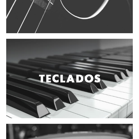
Vientos
Accesorios
Micrófonos
Mano alámbrico
Instrumento alámbrico
Inalámbrico de mano
Inalámbrico diadema y solapa
Inalámbrico para instrumento
Estudio
Corro y escenario
Instalaciones
Cámara, computadora y celular
Pedestales y soportes
Accesorios