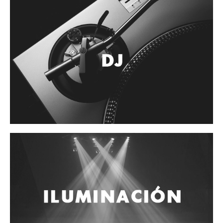
Accesorios
Cuerdas
Cuerdas
Guitarra Metal
Guitarra Nylon
Guitarra Electrica
Bajo
Violin
Otros instrumentos de arco
Otros instrumentos de Cuerdas