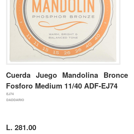
Estuches y fundas
Fajas y colgantes
Accesorios
Cuerdas
Bajos
Electrico
Acustico
Cuerda Juego Mandolina Bronce
Amplificadores
Fosforo Medium 11/40 ADF-EJ74
Pedales de efectos
EJ74
Estuches y fundas
DADDARIO
Fajas
Accesorios
Cuerdas
L. 281.00