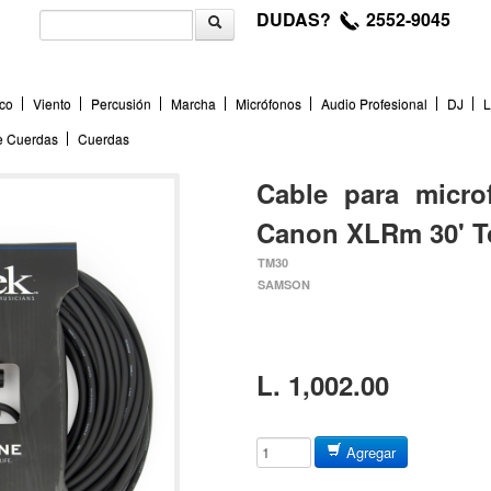
DUDAS?
2552-9045
co
Viento
Percusión
Marcha
Micrófonos
Audio Profesional
DJ
L
de Cuerdas
Cuerdas
Cable para micr
Canon XLRm 30' 
TM30
SAMSON
L. 1,002.00
Agregar