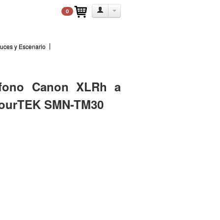
0
uces y Escenario
ofono Canon XLRh a
TourTEK SMN-TM30