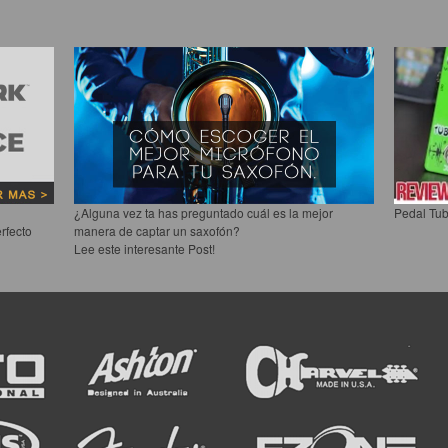
¿Alguna vez ta has preguntado cuál es la mejor
Pedal Tub
rfecto
manera de captar un saxofón?
Lee este interesante Post!