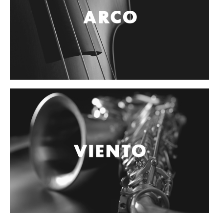
Accesorios
Cables y Conectores
Instrumento
Micrófono
Sonido
Parlante
Video y USB
Espigas y conectores
Accesorios
Otros Instrumentos de Cuerdas
Ukulele
Mandolina
Banjo
Mariachi