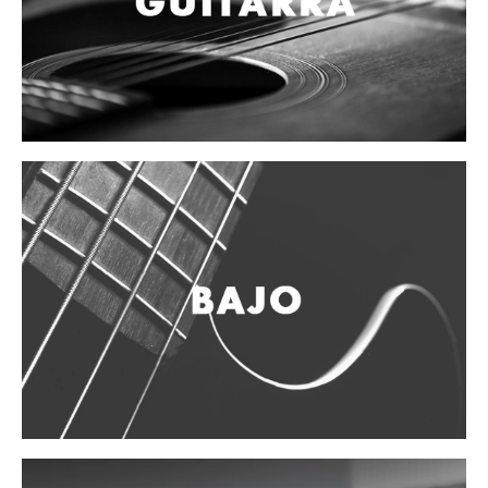
Vientos
Accesorios
Micrófonos
Mano alámbrico
Instrumento alámbrico
Inalámbrico de mano
Inalámbrico diadema y solapa
Inalámbrico para instrumento
Estudio
Corro y escenario
Instalaciones
Cámara, computadora y celular
Pedestales y soportes
Accesorios