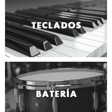
Cables
Audio Profesional
Columnas pasivas
Columnas activas
Amplificadores
Consolas mezcladoras
Procesadores y efectos
Monitores de estudio
Interfaz para grabación
Audífonos y monitoreo personal
Estantes y soportes
Instalaciones y publicidad
Accesorios
DJ