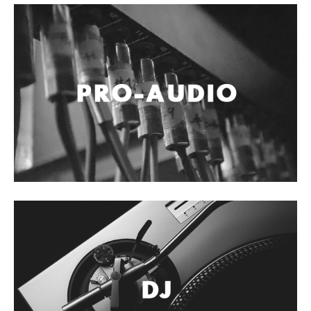
Accesorios
Cuerdas
Cuerdas
Guitarra Metal
Guitarra Nylon
Guitarra Electrica
Bajo
Violin
Otros instrumentos de arco
Otros instrumentos de Cuerdas