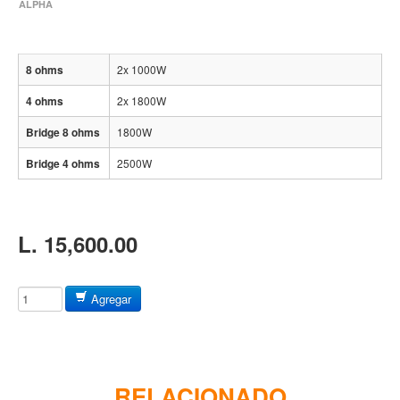
Baterias
ALPHA
Acustica
Electrica
8 ohms
2x 1000W
Pergaminos
4 ohms
2x 1800W
Baquetas y mazos
Bridge 8 ohms
1800W
Platillos
Bridge 4 ohms
2500W
Redoblantes
Pedestal para platillo
Pedestal para Hi-Hat
L. 15,600.00
Pedestal para redoblante
Herrajes
Agregar
Pedal
Trono
Accesorios
RELACIONADO