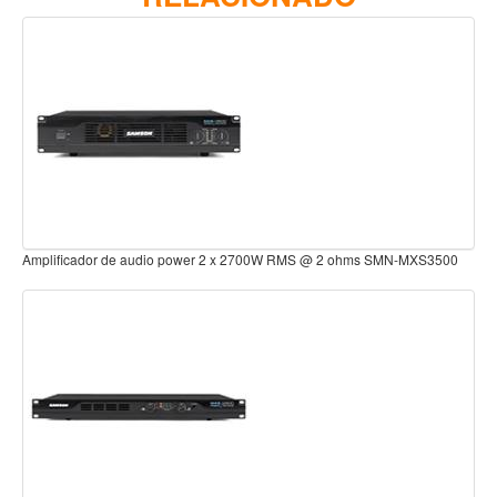
Teclado
Teclado Digital
Piano Digital
Sintetizadores
Controladores
Fundas
Amplificadores
RMS @ 2 ohms SMN-MXS3500
Amplificador de audio Power 2x 550W rms @ 4oh
Accesorios
Arco
Violin
Viola
Cello
Contrabajo
Fundas y estuches