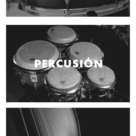
Controladores
Tornamesa
Mezcladora
Interfaz
Agujas
Audifonos
Accesorios
Luces y Escenario
Luces Led
Laser
Strobos
Maquinas de humo y escenario
Controladores