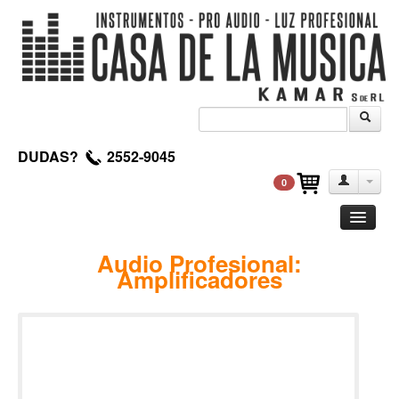
DUDAS?
2552-9045
0
Guitarra
Audio Profesional:
Amplificadores
Clasica
Acustica
Electrica
Amplificadores
Pedales de efectos