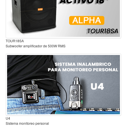
Mantenimiento y cuidado
Fajas y soportes
Fundas y estuches
Boquillas y abrazaderas
Audífonos para estudio
Accesorios
Percusión
Panderos
Percusión Latina
Tambores
Redoblantes
Bombos
Kalimba
B2
Xilófonos y liras
Sistema inalambrico para guitarra o bajo