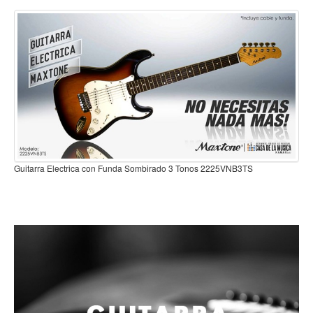
Campanas, lluvias y platillos
Herrajes y soportes
Cueros
Accesorios
Marcha
Redoblantes
Tambores
Guitarra Electrica con Funda Sombirado 3 To
Multi-tenores
o 3 Tonos 2225VNB3TS
Bombos
Platillos
Baquetas, mazos y bolillos
Pergaminos
Liras
Guiros