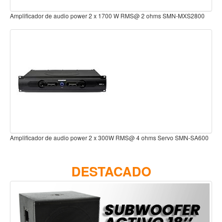
Accesorios
 RMS@ 2 ohms SMN-MXS2800
Cabezal con Mezcladora Amplificado 8 canales 2
Cuerdas
MBOX8
Viento
Acordeón y concertinas
Armonica
Clarinete
Cornetas y cornos
Flauta y pitos
MS@ 4 ohms Servo SMN-SA600
Melodica
Cabezal c/Mezcladora Amplificado 4 canales 2x1
Saxofon
STM415P
DESTACADO
Trompeta
Tuba
Otros instrumentos de viento
Cañuelas