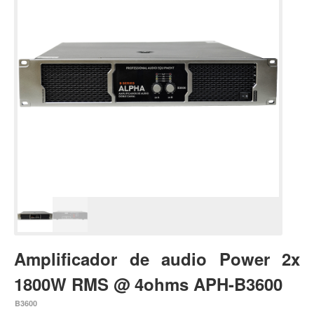
Estuches y fundas
Fajas y colgantes
Accesorios
Cuerdas
Bajos
Electrico
Acustico
Amplificadores
Pedales de efectos
Estuches y fundas
Fajas
Amplificador de audio Power 2x
Accesorios
1800W RMS @ 4ohms APH-B3600
Cuerdas
B3600