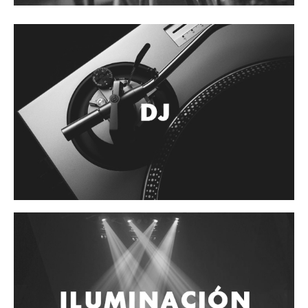
Accesorios
Cables y Conectores
Instrumento
Micrófono
Sonido
Parlante
Video y USB
Espigas y conectores
Accesorios
Otros Instrumentos de Cuerdas
Ukulele
Mandolina
Banjo
Mariachi