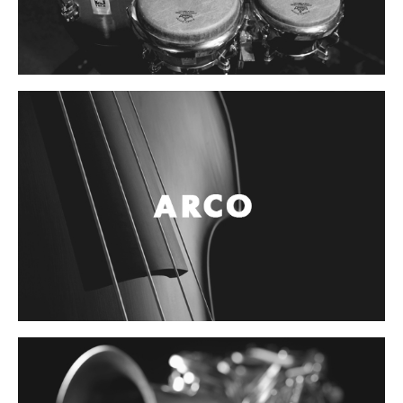
Cables
Audio Profesional
Columnas pasivas
Columnas activas
Amplificadores
Consolas mezcladoras
Procesadores y efectos
Monitores de estudio
Interfaz para grabación
Audífonos y monitoreo personal
Estantes y soportes
Instalaciones y publicidad
Accesorios
DJ