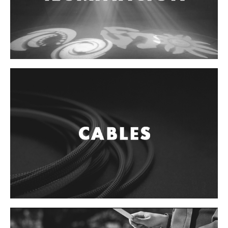
Accesorios
Cuerdas
Cuerdas
Guitarra Metal
Guitarra Nylon
Guitarra Electrica
Bajo
Violin
Otros instrumentos de arco
Otros instrumentos de Cuerdas