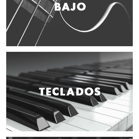
Campanas, lluvias y platillos
Herrajes y soportes
Cueros
Accesorios
Marcha
Redoblantes
Tambores
Bombos
Multi-tenores
Platillos
Baquetas, mazos y bolillos
Pergaminos
Liras
Guiros