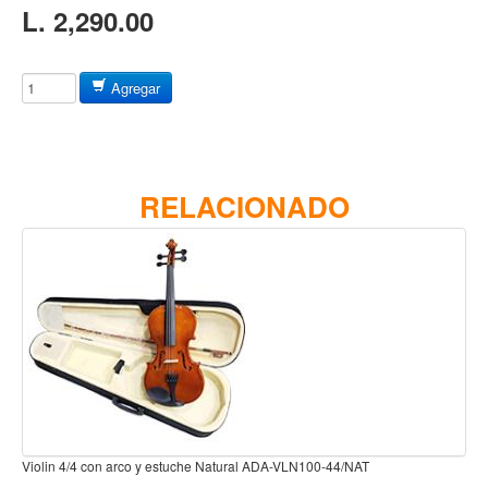
L. 2,290.00
Estuches y fundas
Fajas y colgantes
Agregar
Accesorios
Cuerdas
Bajos
RELACIONADO
Electrico
Acustico
Amplificadores
Pedales de efectos
Estuches y fundas
Fajas
Accesorios
Cuerdas
on arco y estuche Natural ADA-VLN100-44/NAT
Violin 1/4 con arco