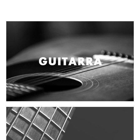
Mantenimiento y cuidado
Fajas y soportes
Fundas y estuches
Boquillas y abrazaderas
Accesorios
Percusión
Panderos
Percusión Latina
Tambores
Redoblantes
Bombos
Kalimba
Xilófonos y liras