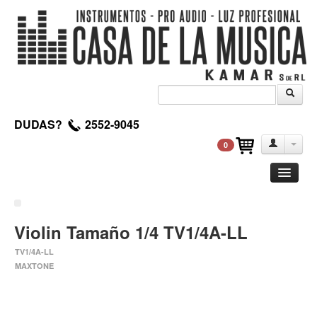
DUDAS?
2552-9045
0
Guitarra
Clasica
Violin Tamaño 1/4 TV1/4A-LL
Acustica
TV1/4A-LL
Electrica
MAXTONE
Amplificadores
Pedales de efectos