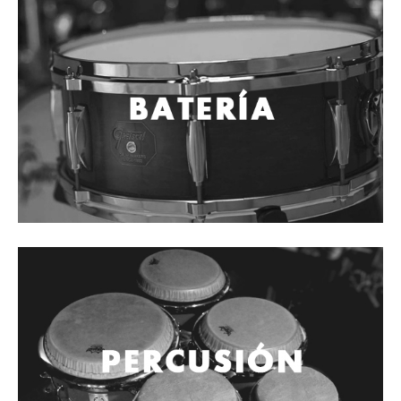
Vientos
Accesorios
Micrófonos
Mano alámbrico
Instrumento alámbrico
Inalámbrico de mano
Inalámbrico diadema y solapa
Inalámbrico para instrumento
Estudio
Corro y escenario
Instalaciones
Cámara, computadora y celular
Pedestales y soportes
Accesorios