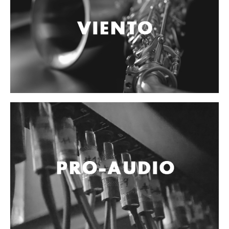
Controladores
Tornamesa
Mezcladora
Interfaz
Agujas
Audifonos
Accesorios
Luces y Escenario
Luces Led
Laser
Strobos
Maquinas de humo y escenario
Controladores