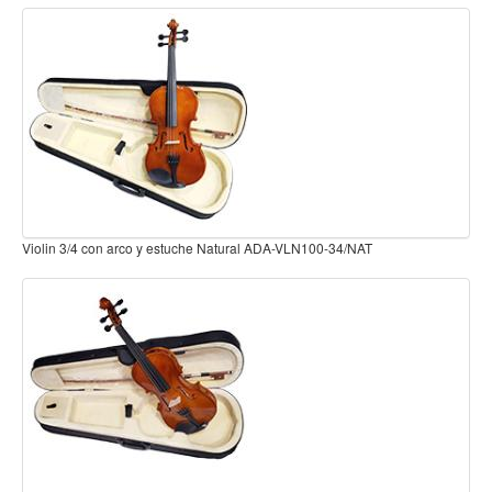
Baterias
Acustica
Electrica
Pergaminos
Baquetas y mazos
Platillos
Redoblantes
on arco y estuche Natural ADA-VLN100-34/NAT
Violin 1/8 con arco
Pedestal para platillo
Pedestal para Hi-Hat
Pedestal para redoblante
Herrajes
Pedal
Trono
Accesorios