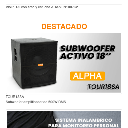
Teclado
on arco y estuche ADA-VLN100-1/2
Violin 4/4 con arco
Teclado Digital
Piano Digital
DESTACADO
Sintetizadores
Controladores
Fundas
Amplificadores
Accesorios
Arco
Violin
Viola
A
Audífonos para es
 amplificador de 500W RMS
Cello
Contrabajo
Fundas y estuches