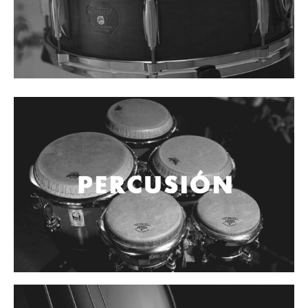
Controladores
Tornamesa
Mezcladora
Interfaz
Agujas
Audifonos
Accesorios
Luces y Escenario
Luces Led
Laser
Strobos
Maquinas de humo y escenario
Controladores