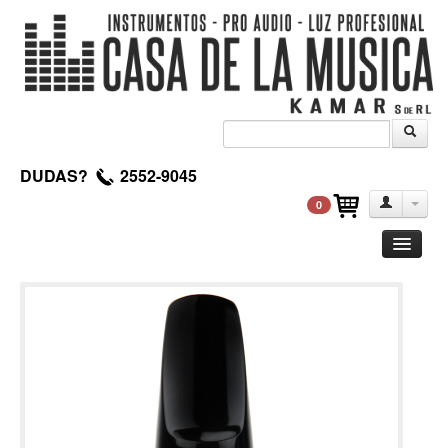
DUDAS?
2552-9045
0
Guitarra
Clasica
Acustica
Electrica
Amplificadores
Pedales de efectos