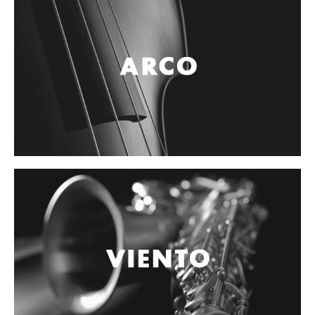
Accesorios
Cables y Conectores
Instrumento
Micrófono
Sonido
Parlante
Video y USB
Espigas y conectores
Accesorios
Otros Instrumentos de Cuerdas
Ukulele
Mandolina
Banjo
Mariachi