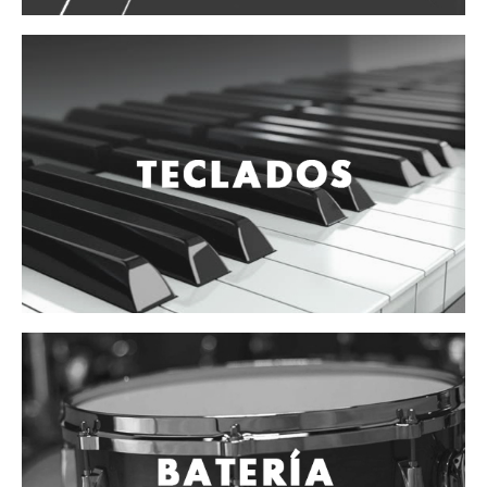
Cables
Audio Profesional
Columnas pasivas
Columnas activas
Amplificadores
Consolas mezcladoras
Procesadores y efectos
Monitores de estudio
Interfaz para grabación
Audífonos y monitoreo personal
Estantes y soportes
Instalaciones y publicidad
Accesorios
DJ