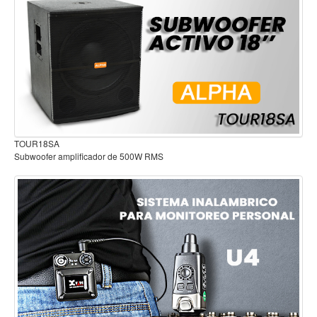
Mantenimiento y cuidado
Fajas y soportes
Fundas y estuches
Boquillas y abrazaderas
Accesorios
Percusión
Audífonos para estudio
de 500W RMS
Panderos
Percusión Latina
Tambores
Redoblantes
Bombos
Kalimba
Xilófonos y liras