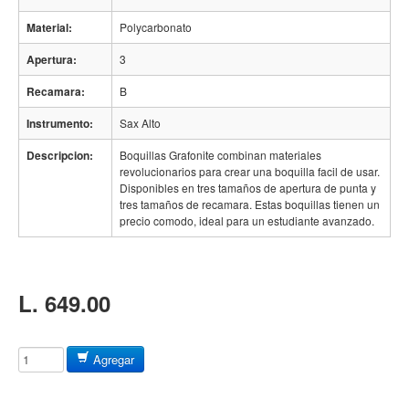
Baterias
Material:
Polycarbonato
Acustica
Apertura:
3
Electrica
Recamara:
Pergaminos
B
Baquetas y mazos
Instrumento:
Sax Alto
Platillos
Descripcion:
Boquillas Grafonite combinan materiales
revolucionarios para crear una boquilla facil de usar.
Redoblantes
Disponibles en tres tamaños de apertura de punta y
tres tamaños de recamara. Estas boquillas tienen un
Pedestal para platillo
precio comodo, ideal para un estudiante avanzado.
Pedestal para Hi-Hat
Pedestal para redoblante
L. 649.00
Herrajes
Pedal
Trono
Agregar
Accesorios