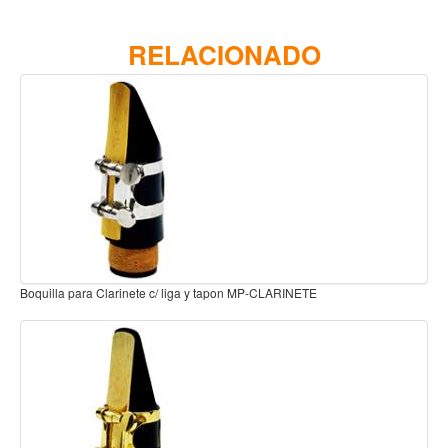
Teclado
Teclado Digital
RELACIONADO
Piano Digital
Sintetizadores
Controladores
Fundas
Amplificadores
Accesorios
Arco
iga y tapon MP-CLARINETE
Boquilla Sax Alto Metalite Mouthpi
Violin
Viola
Cello
Contrabajo
Fundas y estuches