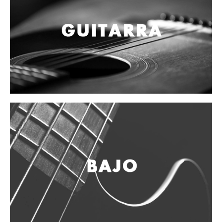
Vientos
Accesorios
Micrófonos
Mano alámbrico
Instrumento alámbrico
Inalámbrico de mano
Inalámbrico diadema y solapa
Inalámbrico para instrumento
Estudio
Corro y escenario
Instalaciones
Cámara, computadora y celular
Pedestales y soportes
Accesorios