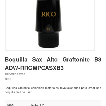
Estuches y fundas
Fajas y colgantes
Accesorios
Cuerdas
Bajos
Electrico
Acustico
Boquilla Sax Alto Graftonite B3
Amplificadores
ADW-RRGMPCASXB3
Pedales de efectos
RRGMPCASXB3
Estuches y fundas
RICO
Fajas
Boquillas Grafonite combinan materiales revolucionarios para crear una
Accesorios
boquilla facil de usar.
Cuerdas
Tono:
A=440 Hz