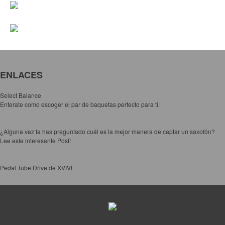
ENLACES
Select Balance
Enterate como escoger el par de baquetas perfecto para ti.
¿Alguna vez ta has preguntado cuál es la mejor manera de captar un saxofón?
Lee este interesante Post!
Pedal Tube Drive de XVIVE