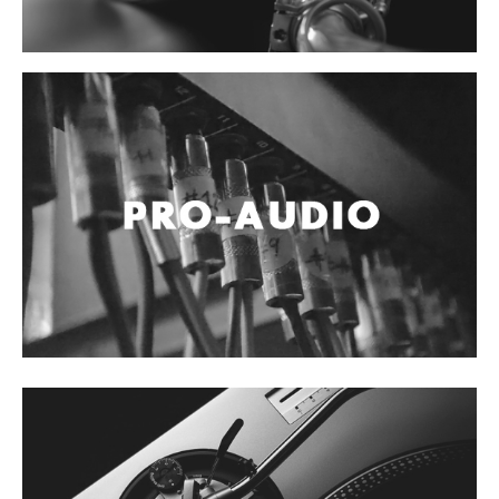
Accesorios
Cuerdas
Cuerdas
Guitarra Metal
Guitarra Nylon
Guitarra Electrica
Bajo
Violin
Otros instrumentos de arco
Otros instrumentos de Cuerdas