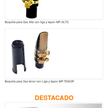
Accesorios
Cuerdas
Viento
ga y tapon MP-ALTO
Boquilla Sax Alto Graftonite B3 
Acordeón y concertinas
Armonica
Clarinete
Cornetas y cornos
Flauta y pitos
Melodica
Saxofon
Liga y tapon MP-TENOR
Boquilla Sax Alto Graftonite B7 
Trompeta
Tuba
DESTACADO
Otros instrumentos de viento
Cañuelas