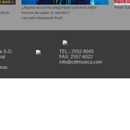
¿Alguna vez ta has preguntado cuál es la mejor
Pedal Tub
rfecto
manera de captar un saxofón?
Lee este interesante Post!
le S.O.
TEL.: 2552-9045
nal
FAX: 2557-6022
info@cdlmusica.com
ras.