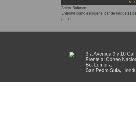
Select Balance
Enterate como escoger el par de baquetas pe
para ti.
3ra Avenida 9 y 10 Cal
Frente al Correo Nacio
Bo. Lempira
San Pedro Sula, Hondu