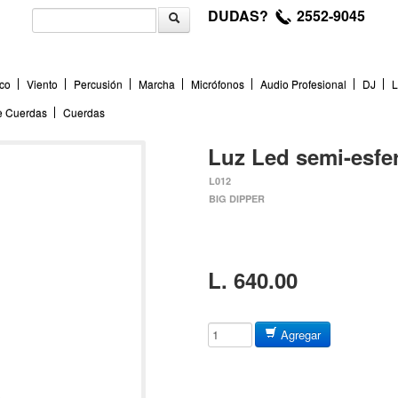
DUDAS?
2552-9045
co
Viento
Percusión
Marcha
Micrófonos
Audio Profesional
DJ
L
de Cuerdas
Cuerdas
Luz Led semi-esfe
L012
BIG DIPPER
L. 640.00
Agregar