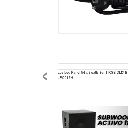
‹
Luz Led Panel 54 x 3watts 3en1 RGB DMX 
LPC017H