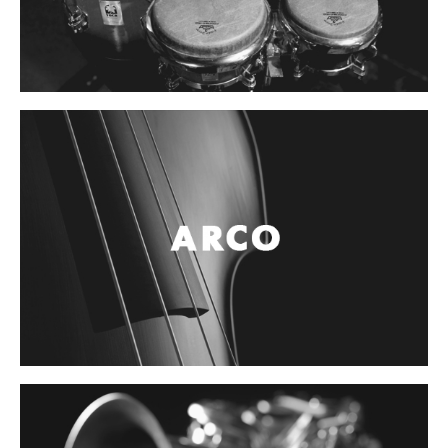
Controladores
Tornamesa
Mezcladora
Interfaz
Agujas
Audifonos
Accesorios
Luces y Escenario
Luces Led
Laser
Strobos
Maquinas de humo y escenario
Controladores