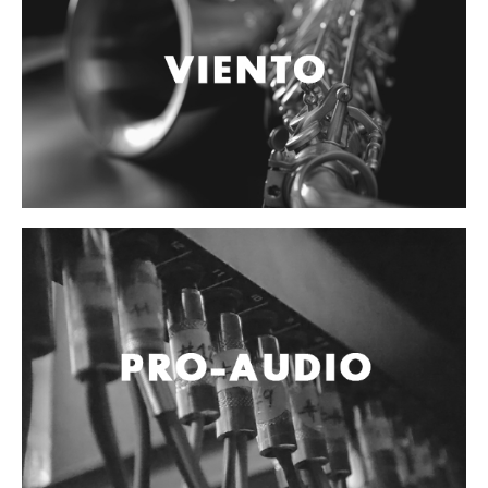
Accesorios
Cables y Conectores
Instrumento
Micrófono
Sonido
Parlante
Video y USB
Espigas y conectores
Accesorios
Otros Instrumentos de Cuerdas
Ukulele
Mandolina
Banjo
Mariachi