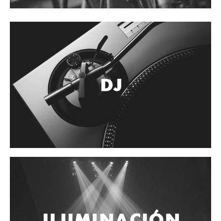
Accesorios
Cuerdas
Cuerdas
Guitarra Metal
Guitarra Nylon
Guitarra Electrica
Bajo
Violin
Otros instrumentos de arco
Otros instrumentos de Cuerdas