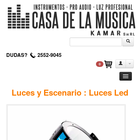
DUDAS?
2552-9045
0
Guitarra
Luces y Escenario : Luces Led
Clasica
Acustica
Electrica
Amplificadores
Pedales de efectos