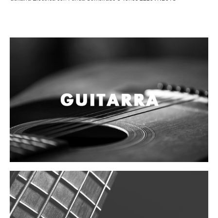
Campanas, lluvias y platillos
Herrajes y soportes
Cueros
Accesorios
Marcha
Redoblantes
Tambores
Multi-tenores
Bombos
Platillos
Baquetas, mazos y bolillos
Pergaminos
Liras
Guiros