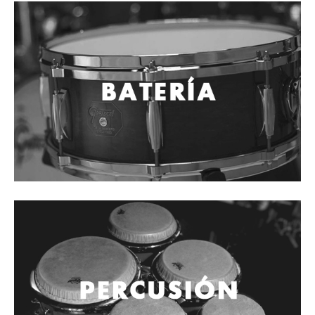
Cables
Audio Profesional
Columnas pasivas
Columnas activas
Amplificadores
Consolas mezcladoras
Procesadores y efectos
Monitores de estudio
Interfaz para grabación
Audífonos y monitoreo personal
Estantes y soportes
Instalaciones y publicidad
Accesorios
DJ