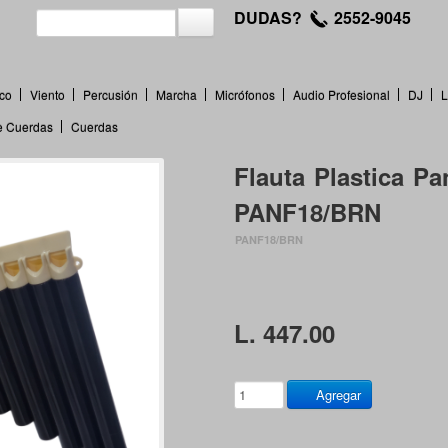
DUDAS?
2552-9045
co
Viento
Percusión
Marcha
Micrófonos
Audio Profesional
DJ
L
de Cuerdas
Cuerdas
Flauta Plastica P
PANF18/BRN
PANF18/BRN
L. 447.00
Agregar