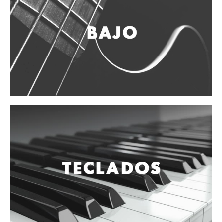
Vientos
Accesorios
Micrófonos
Mano alámbrico
Instrumento alámbrico
Inalámbrico de mano
Inalámbrico diadema y solapa
Inalámbrico para instrumento
Estudio
Corro y escenario
Instalaciones
Cámara, computadora y celular
Pedestales y soportes
Accesorios