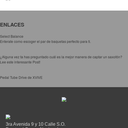
Accesorios
Cables y Conectores
Instrumento
ENLACES
Micrófono
Select Balance
Sonido
Enterate como escoger el par de baquetas perfecto para ti.
Parlante
¿Alguna vez ta has preguntado cuál es la mejor manera de captar un saxofón?
Video y USB
Lee este interesante Post!
Espigas y conectores
Accesorios
Pedal Tube Drive de XVIVE
Otros Instrumentos de Cuerdas
Ukulele
Mandolina
Banjo
Mariachi
3ra Avenida 9 y 10 Calle S.O.