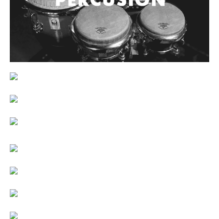
Controladores
Tornamesa
Mezcladora
Interfaz
Agujas
Audifonos
Accesorios
Luces y Escenario
Luces Led
Laser
Strobos
Maquinas de humo y escenario
Controladores