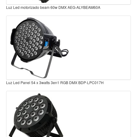
Teclado
 Led motorizado beam 60w DMX AEG-ALYBEAM60A
Luz Led C
Teclado Digital
Piano Digital
Sintetizadores
Controladores
Fundas
Amplificadores
Accesorios
 Led Panel 54 x 3watts 3en1 RGB DMX BDP-LPC017H
Luz Led se
Arco
Violin
Viola
Cello
Contrabajo
Fundas y estuches