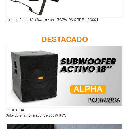
Accesorios
Cuerdas
 Led Panel 18 x 8watts 4en1 RGBW DMX BDP-LPC004
Luz Led se
Viento
Acordeón y concertinas
DESTACADO
Armonica
Clarinete
Cornetas y cornos
Flauta y pitos
Melodica
Saxofon
Trompeta
Tuba
OUR18SA
Audífono
ubwoofer amplificador de 500W RMS
Otros instrumentos de viento
Cañuelas