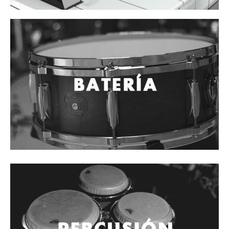
Cables
Audio Profesional
Columnas pasivas
Columnas activas
Amplificadores
Consolas mezcladoras
Procesadores y efectos
Monitores de estudio
Interfaz para grabación
Audífonos y monitoreo personal
Estantes y soportes
Instalaciones y publicidad
Accesorios
DJ