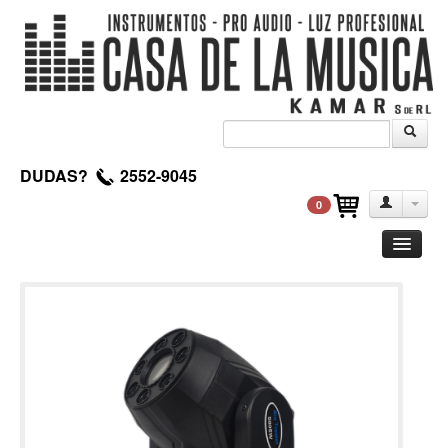
DUDAS?
2552-9045
0
Guitarra
Clasica
Acustica
Electrica
Amplificadores
Pedales de efectos