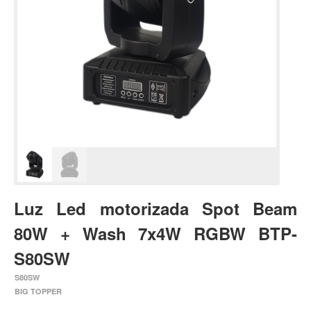
Estuches y fundas
Fajas y colgantes
Accesorios
Cuerdas
Bajos
Electrico
Acustico
Amplificadores
Pedales de efectos
Luz Led motorizada Spot Beam
Estuches y fundas
80W + Wash 7x4W RGBW BTP-
Fajas
S80SW
Accesorios
S80SW
Cuerdas
BIG TOPPER