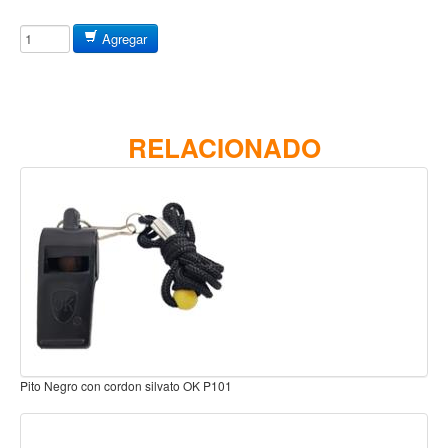
Baterias
Acustica
Agregar
Electrica
Pergaminos
Baquetas y mazos
RELACIONADO
Platillos
Redoblantes
Pedestal para platillo
Pedestal para Hi-Hat
Pedestal para redoblante
Herrajes
Pedal
silvato OK P101
Flauta dulce germana plastico
Trono
Accesorios