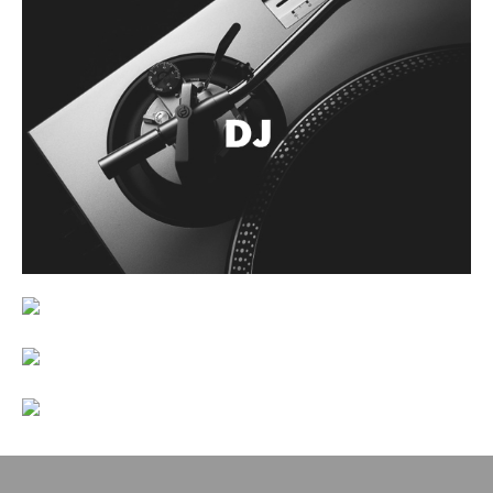
Accesorios
Cuerdas
Cuerdas
Guitarra Metal
Guitarra Nylon
Guitarra Electrica
Bajo
Violin
Otros instrumentos de arco
Otros instrumentos de Cuerdas