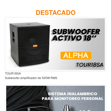
Accesorios
DESTACADO
Cuerdas
Viento
Acordeón y concertinas
Armonica
Clarinete
Cornetas y cornos
Flauta y pitos
Melodica
Audífonos para estudio
Saxofon
cador de 500W RMS
Trompeta
Tuba
Otros instrumentos de viento
Cañuelas