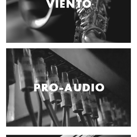
Accesorios
Cables y Conectores
Instrumento
Micrófono
Sonido
Parlante
Video y USB
Espigas y conectores
Accesorios
Otros Instrumentos de Cuerdas
Ukulele
Mandolina
Banjo
Mariachi