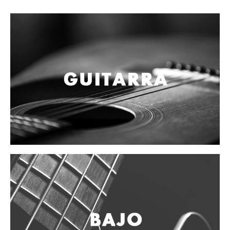
Campanas, lluvias y platillos
Herrajes y soportes
Cueros
Accesorios
Marcha
Redoblantes
Tambores
Bombos
Multi-tenores
Platillos
Baquetas, mazos y bolillos
Pergaminos
Liras
Guiros