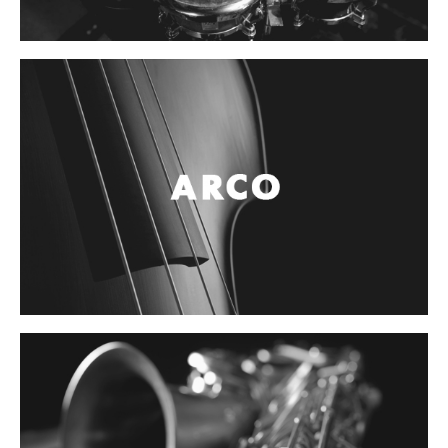
Controladores
Tornamesa
Mezcladora
Interfaz
Agujas
Audifonos
Accesorios
Luces y Escenario
Luces Led
Laser
Strobos
Maquinas de humo y escenario
Controladores