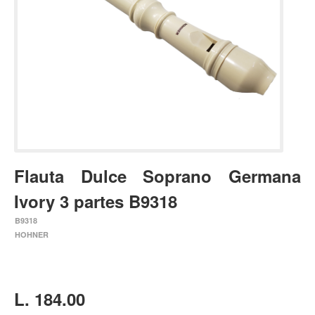
Estuches y fundas
Fajas y colgantes
Accesorios
Cuerdas
Bajos
Electrico
Acustico
Flauta Dulce Soprano Germana
Amplificadores
Ivory 3 partes B9318
Pedales de efectos
B9318
Estuches y fundas
HOHNER
Fajas
Accesorios
Cuerdas
L. 184.00