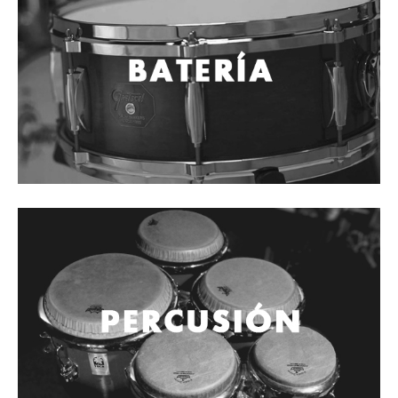
Cables
Audio Profesional
Columnas pasivas
Columnas activas
Amplificadores
Consolas mezcladoras
Procesadores y efectos
Monitores de estudio
Interfaz para grabación
Audífonos y monitoreo personal
Estantes y soportes
Instalaciones y publicidad
Accesorios
DJ