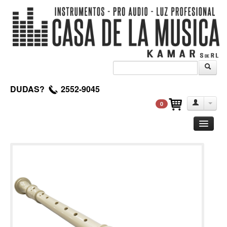
DUDAS?
2552-9045
0
Guitarra
Clasica
Acustica
Electrica
Amplificadores
Pedales de efectos