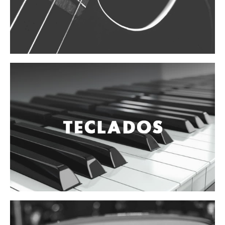
Vientos
Accesorios
Micrófonos
Mano alámbrico
Instrumento alámbrico
Inalámbrico de mano
Inalámbrico diadema y solapa
Inalámbrico para instrumento
Estudio
Corro y escenario
Instalaciones
Cámara, computadora y celular
Pedestales y soportes
Accesorios