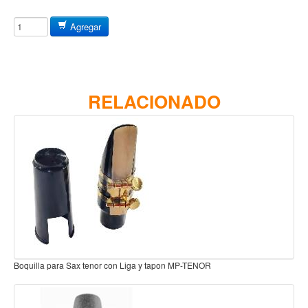
Baterias
Acustica
Agregar
Electrica
Pergaminos
Baquetas y mazos
RELACIONADO
Platillos
Redoblantes
Pedestal para platillo
Pedestal para Hi-Hat
Pedestal para redoblante
Herrajes
Pedal
Boquilla Sax Alto Graftonite B5 ADW-RRGMPCASXB5
Trono
Accesorios