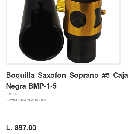
Estuches y fundas
Fajas y colgantes
Accesorios
Cuerdas
Bajos
Electrico
Acustico
Boquilla Saxofon Soprano #5 Caja
Amplificadores
Negra BMP-1-5
Pedales de efectos
BMP-1-5
Estuches y fundas
POWER BEAT/SAHDUOO
Fajas
Accesorios
Cuerdas
L. 897.00