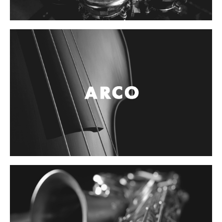
Controladores
Tornamesa
Mezcladora
Interfaz
Agujas
Audifonos
Accesorios
Luces y Escenario
Luces Led
Laser
Strobos
Maquinas de humo y escenario
Controladores