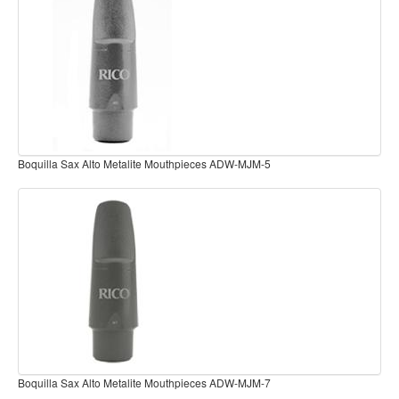
Teclado
Teclado Digital
Piano Digital
Sintetizadores
Controladores
Fundas
Boquilla Clarinete Graftonite B7 ADW-RRGMPCBCLB7
Amplificadores
Accesorios
Arco
Violin
Viola
Cello
Contrabajo
Boquilla Clarinete Graftonite B3 ADW-RRGMPCBCLB3
Fundas y estuches