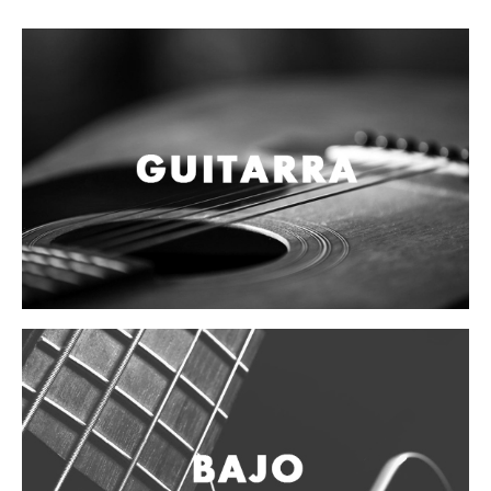
Campanas, lluvias y platillos
Herrajes y soportes
Cueros
Accesorios
Marcha
Redoblantes
Tambores
Multi-tenores
Bombos
Platillos
Baquetas, mazos y bolillos
Pergaminos
Liras
Guiros