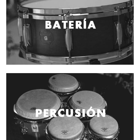
Cables
Audio Profesional
Columnas pasivas
Columnas activas
Amplificadores
Consolas mezcladoras
Procesadores y efectos
Monitores de estudio
Interfaz para grabación
Audífonos y monitoreo personal
Estantes y soportes
Instalaciones y publicidad
Accesorios
DJ