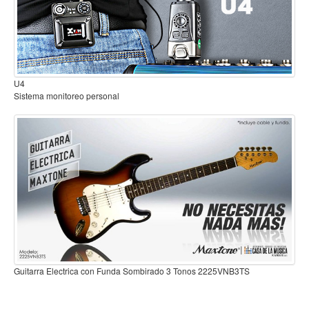
Mantenimiento y cuidado
Fajas y soportes
Fundas y estuches
B2
Sistema inalambrico para guitarra o bajo
Boquillas y abrazaderas
Accesorios
Percusión
Panderos
Percusión Latina
Tambores
Redoblantes
Bombos
Guitarra Electrica con Funda Sombirado 3 Tonos 2225VNB3TS
Kalimba
B3TS
Xilófonos y liras