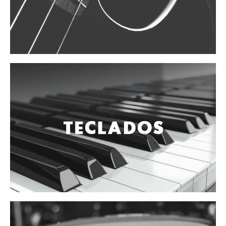
Vientos
Accesorios
Micrófonos
Mano alámbrico
Instrumento alámbrico
Inalámbrico de mano
Inalámbrico diadema y solapa
Inalámbrico para instrumento
Estudio
Corro y escenario
Instalaciones
Cámara, computadora y celular
Pedestales y soportes
Accesorios