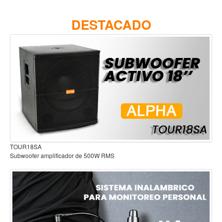
Accesorios
DESTACADO
Cuerdas
Viento
Acordeón y concertinas
Armonica
Clarinete
Cornetas y cornos
Flauta y pitos
Melodica
Audífonos para estudio
Saxofon
Trompeta
Tuba
Otros instrumentos de viento
Cañuelas