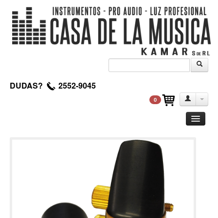
DUDAS?
2552-9045
0
Guitarra
Clasica
Acustica
Electrica
Amplificadores
Pedales de efectos