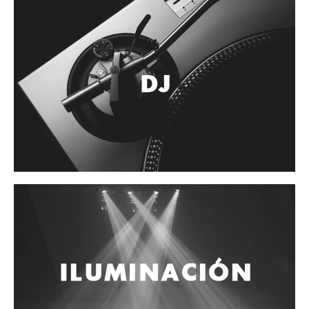
Accesorios
Cuerdas
Cuerdas
Guitarra Metal
Guitarra Nylon
Guitarra Electrica
Bajo
Violin
Otros instrumentos de arco
Otros instrumentos de Cuerdas