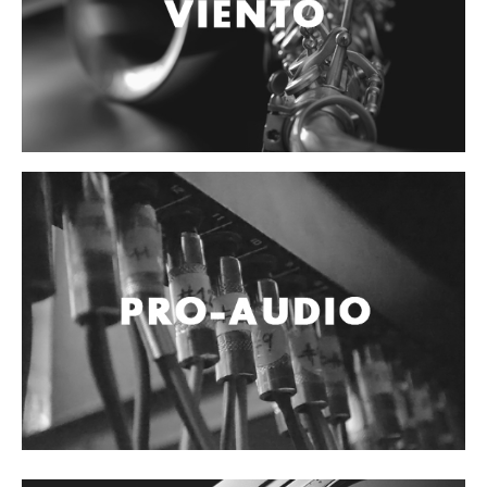
Accesorios
Cables y Conectores
Instrumento
Micrófono
Sonido
Parlante
Video y USB
Espigas y conectores
Accesorios
Otros Instrumentos de Cuerdas
Ukulele
Mandolina
Banjo
Mariachi