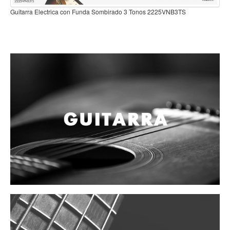
Guitarra Electrica con F
 con Funda Sombirado 3 Tonos 2225VNB3TS
Mantenimiento y cuidado
Fajas y soportes
Fundas y estuches
Boquillas y abrazaderas
Accesorios
Percusión
Panderos
Percusión Latina
Tambores
Redoblantes
Bombos
Kalimba
Xilófonos y liras