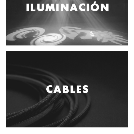
Accesorios
Cuerdas
Cuerdas
Guitarra Metal
Guitarra Nylon
Guitarra Electrica
Bajo
Violin
Otros instrumentos de arco
Otros instrumentos de Cuerdas