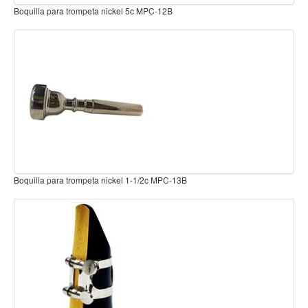
Baterias
a nickel 5c MPC-12B
Boquilla para Sax Alto con li
Acustica
Electrica
Pergaminos
Baquetas y mazos
Platillos
Redoblantes
Pedestal para platillo
Pedestal para Hi-Hat
 nickel 1-1/2c MPC-13B
Boquilla para Sax tenor con 
Pedestal para redoblante
Herrajes
Pedal
Trono
Accesorios