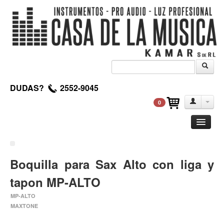
DUDAS?
2552-9045
0
Guitarra
Clasica
Boquilla para Sax Alto con liga y
Acustica
tapon MP-ALTO
Electrica
MP-ALTO
Amplificadores
MAXTONE
Pedales de efectos