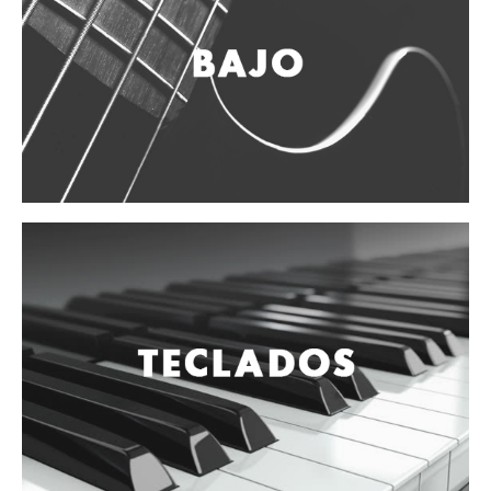
Campanas, lluvias y platillos
Herrajes y soportes
Cueros
Accesorios
Marcha
Redoblantes
Tambores
Bombos
Multi-tenores
Platillos
Baquetas, mazos y bolillos
Pergaminos
Liras
Guiros