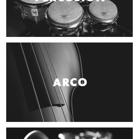
Cables
Audio Profesional
Columnas pasivas
Columnas activas
Amplificadores
Consolas mezcladoras
Procesadores y efectos
Monitores de estudio
Interfaz para grabación
Audífonos y monitoreo personal
Estantes y soportes
Instalaciones y publicidad
Accesorios
DJ