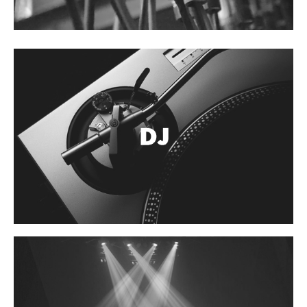
Accesorios
Cables y Conectores
Instrumento
Micrófono
Sonido
Parlante
Video y USB
Espigas y conectores
Accesorios
Otros Instrumentos de Cuerdas
Ukulele
Mandolina
Banjo
Mariachi