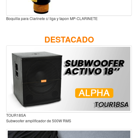
Teclado
Teclado Digital
e c/ liga y tapon MP-CLARINETE
Boquilla Sax Alto Metalite M
Piano Digital
Sintetizadores
DESTACADO
Controladores
Fundas
Amplificadores
Accesorios
Arco
Violin
Viola
Cello
Audífonos para estudio
cador de 500W RMS
Contrabajo
Fundas y estuches