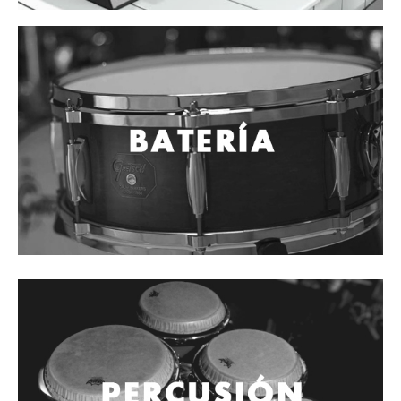
Vientos
Accesorios
Micrófonos
Mano alámbrico
Instrumento alámbrico
Inalámbrico de mano
Inalámbrico diadema y solapa
Inalámbrico para instrumento
Estudio
Corro y escenario
Instalaciones
Cámara, computadora y celular
Pedestales y soportes
Accesorios