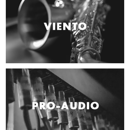
Controladores
Tornamesa
Mezcladora
Interfaz
Agujas
Audifonos
Accesorios
Luces y Escenario
Luces Led
Laser
Strobos
Maquinas de humo y escenario
Controladores