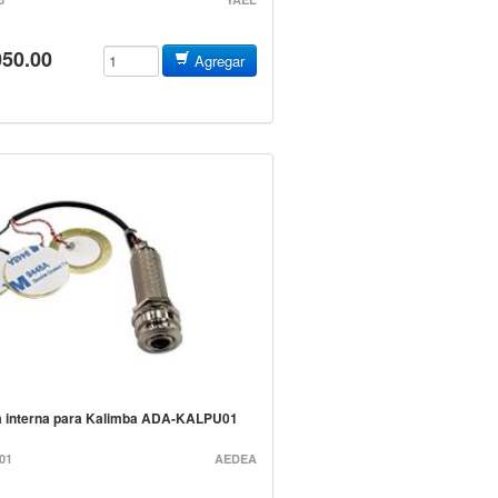
050.00
Agregar
la interna para Kalimba ADA-KALPU01
01
AEDEA