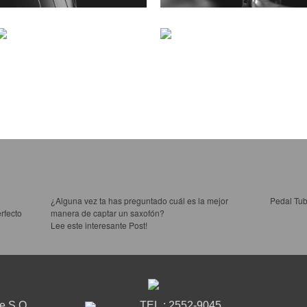
¿Alguna vez ta has preguntado cuál es la mejor
Pedal Tub
rfecto
manera de captar un saxofón?
Lee este interesante Post!
le S.O.
TEL.: 2552-9045