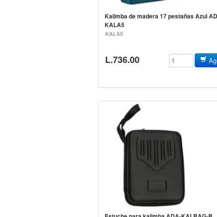
Kalimba de madera 17 pestañas Azul A
KALA5
KALA5
L.736.00
Agr
Estuche para kalimba ADA-KAL