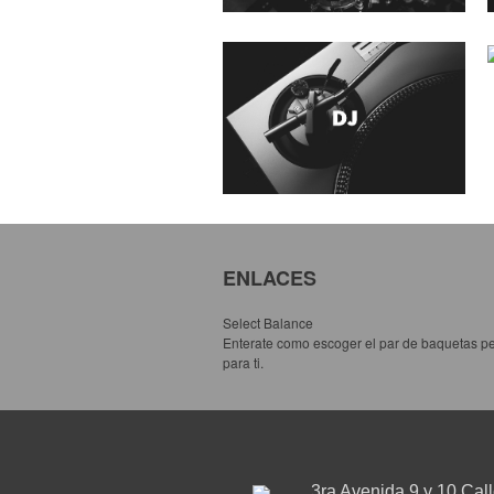
ENLACES
Select Balance
Enterate como escoger el par de baquetas pe
para ti.
3ra Avenida 9 y 10 Cal