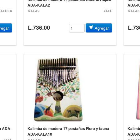
ADA-KALA2
ADA-K
AEDEA
KALA2
YAEL
KALA3
L.736.00
L.73
egar
Agregar
n ADA-
Kalimba de madera 17 pestañas Flora y fauna
Kalimb
ADA-KALA10
ADA-K
YAEL
KALA10
KALA1