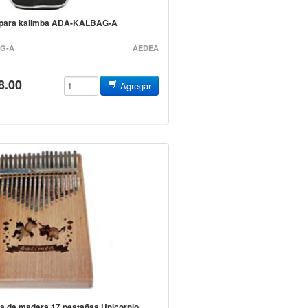
a para kalimba ADA-KALBAG-A
G-A
AEDEA
8.00
Agregar
a de madera 17 pestañas Unicornio