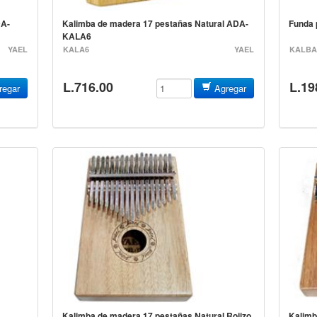
DA-
Kalimba de madera 17 pestañas Natural ADA-
Fund
KALA6
YAEL
KALA6
YAEL
KALBA
L.716.00
L.19
egar
Agregar
BAG-B
Kalimba de madera 17 pestañas Natural Rojizo
Kalimb