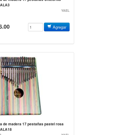
ALA3
YAEL
6.00
Agregar
a de madera 17 pestañas pastel rosa
ALA18
8
YAEL