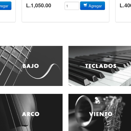
L.1,050.00
L.40
egar
Agregar