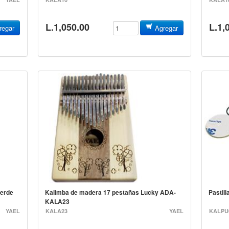
L.1,050.00
L.1,
egar
Agregar
verde
Kalimba de madera 17 pestañas Lucky ADA-
Pastil
KALA23
YAEL
KALA23
YAEL
KALPU