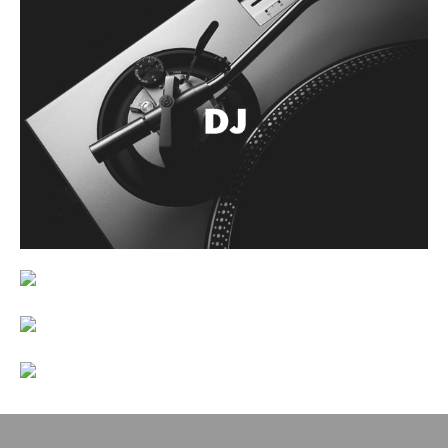
Accesorios
Cuerdas
Cuerdas
Guitarra Metal
Guitarra Nylon
Guitarra Electrica
Bajo
Violin
Otros instrumentos de arco
Otros instrumentos de Cuerdas