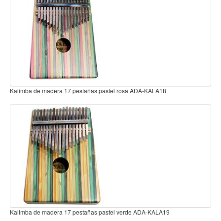
Teclado
Teclado Digital
Piano Digital
Sintetizadores
Controladores
Fundas
 de madera 17 pestañas pastel rosa ADA-KALA18
Amplificadores
Accesorios
Arco
Violin
Viola
Cello
Contrabajo
 de madera 17 pestañas pastel verde ADA-KALA19
Fundas y estuches