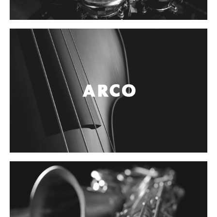
Controladores
Tornamesa
Mezcladora
Interfaz
Agujas
Audifonos
Accesorios
Luces y Escenario
Luces Led
Laser
Strobos
Maquinas de humo y escenario
Controladores