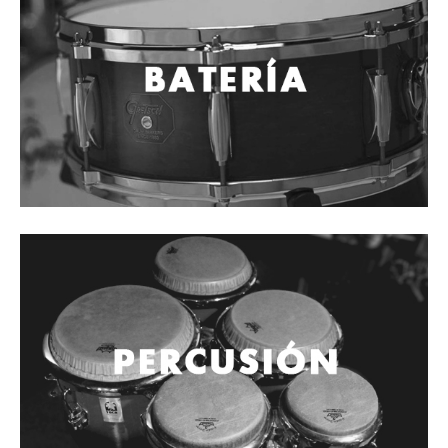
Cables
Audio Profesional
Columnas pasivas
Columnas activas
Amplificadores
Consolas mezcladoras
Procesadores y efectos
Monitores de estudio
Interfaz para grabación
Audífonos y monitoreo personal
Estantes y soportes
Instalaciones y publicidad
Accesorios
DJ