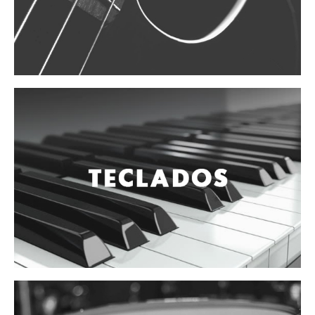
Vientos
Accesorios
Micrófonos
Mano alámbrico
Instrumento alámbrico
Inalámbrico de mano
Inalámbrico diadema y solapa
Inalámbrico para instrumento
Estudio
Corro y escenario
Instalaciones
Cámara, computadora y celular
Pedestales y soportes
Accesorios