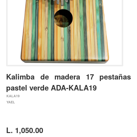
Estuches y fundas
Fajas y colgantes
Accesorios
Cuerdas
Bajos
Electrico
Acustico
Kalimba de madera 17 pestañas
Amplificadores
pastel verde ADA-KALA19
Pedales de efectos
KALA19
Estuches y fundas
YAEL
Fajas
Accesorios
Cuerdas
L. 1,050.00