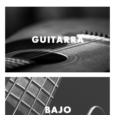
Campanas, lluvias y platillos
Herrajes y soportes
Cueros
Accesorios
Marcha
Redoblantes
Tambores
Bombos
Multi-tenores
Platillos
Baquetas, mazos y bolillos
Pergaminos
Liras
Guiros