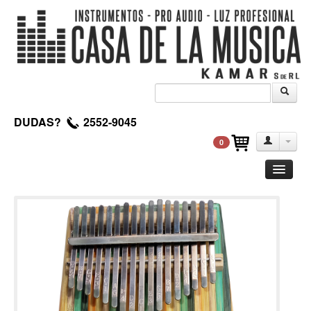
DUDAS?
2552-9045
0
Guitarra
Clasica
Acustica
Electrica
Amplificadores
Pedales de efectos