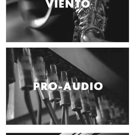
Accesorios
Cables y Conectores
Instrumento
Micrófono
Sonido
Parlante
Video y USB
Espigas y conectores
Accesorios
Otros Instrumentos de Cuerdas
Ukulele
Mandolina
Banjo
Mariachi