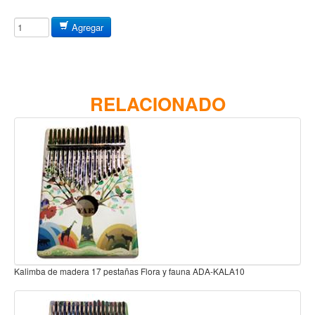
Baterias
Acustica
Agregar
Electrica
Pergaminos
Baquetas y mazos
RELACIONADO
Platillos
Redoblantes
Pedestal para platillo
Pedestal para Hi-Hat
Pedestal para redoblante
Herrajes
Pedal
Kalimba de madera 17 pestañas Lucky ADA-KALA23
Trono
Accesorios