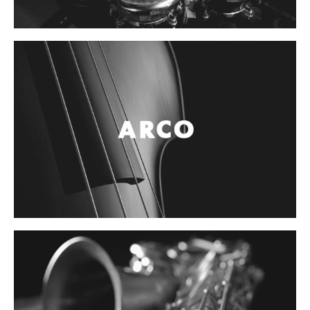
Controladores
Tornamesa
Mezcladora
Interfaz
Agujas
Audifonos
Accesorios
Luces y Escenario
Luces Led
Laser
Strobos
Maquinas de humo y escenario
Controladores