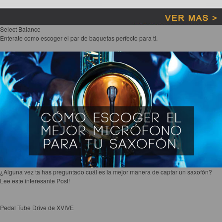
3ra Avenida 9 y 10 Calle S.O.
Frente al Correo Nacional
Bo. Lempira
San Pedro Sula, Honduras.
TEL.: 2552-9045
FAX: 2557-6022
info@cdlmusica.com
Acerca de Nosotros