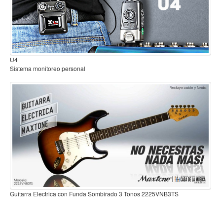
Mantenimiento y cuidado
Fajas y soportes
Fundas y estuches
Boquillas y abrazaderas
Accesorios
Percusión
Panderos
Percusión Latina
Tambores
Redoblantes
Bombos
Xilófonos y liras
Kalimba