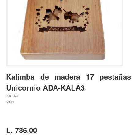
Estuches y fundas
Fajas y colgantes
Accesorios
Cuerdas
Bajos
Electrico
Acustico
Kalimba de madera 17 pestañas
Amplificadores
Unicornio ADA-KALA3
Pedales de efectos
KALA3
Estuches y fundas
YAEL
Fajas
Accesorios
Cuerdas
L. 736.00