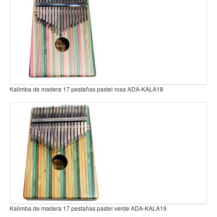
DESTACADO
Teclado
Teclado Digital
Piano Digital
Sintetizadores
Controladores
Fundas
Amplificadores
Accesorios
Audífonos para estudio
Arco
Violin
Viola
Cello
Contrabajo
Fundas y estuches