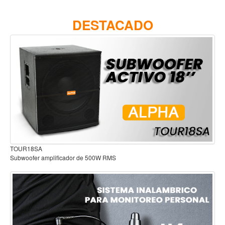
Accesorios
Cuerdas
B2
Sistema inalambrico para guitarra o bajo
Viento
Acordeón y concertinas
Armonica
Clarinete
Cornetas y cornos
Flauta y pitos
Melodica
Saxofon
Guitarra Electrica con Funda Sombirado 3 Tonos 2225VNB3TS
Trompeta
Tuba
Otros instrumentos de viento
Cañuelas