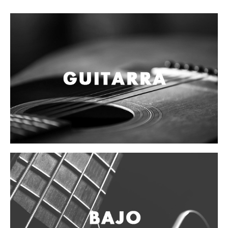
Campanas, lluvias y platillos
Herrajes y soportes
Cueros
Accesorios
Marcha
Redoblantes
Tambores
Bombos
Multi-tenores
Platillos
Baquetas, mazos y bolillos
Pergaminos
Liras
Guiros