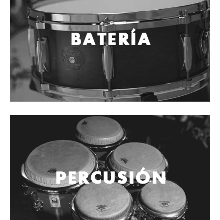
Cables
Audio Profesional
Columnas pasivas
Columnas activas
Amplificadores
Consolas mezcladoras
Procesadores y efectos
Monitores de estudio
Interfaz para grabación
Audífonos y monitoreo personal
Estantes y soportes
Instalaciones y publicidad
Accesorios
DJ