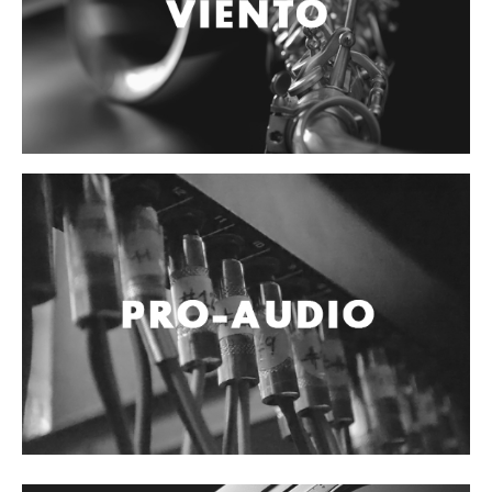
Accesorios
Cables y Conectores
Instrumento
Micrófono
Sonido
Parlante
Video y USB
Espigas y conectores
Accesorios
Otros Instrumentos de Cuerdas
Ukulele
Mandolina
Banjo
Mariachi