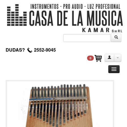
DUDAS?
2552-9045
0
Guitarra
Clasica
Acustica
Electrica
Amplificadores
Pedales de efectos