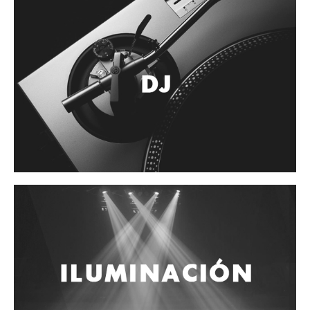
Accesorios
Cuerdas
Cuerdas
Guitarra Metal
Guitarra Nylon
Guitarra Electrica
Bajo
Violin
Otros instrumentos de arco
Otros instrumentos de Cuerdas