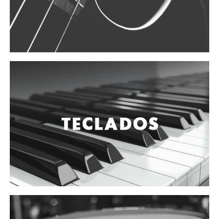
Vientos
Accesorios
Micrófonos
Mano alámbrico
Instrumento alámbrico
Inalámbrico de mano
Inalámbrico diadema y solapa
Inalámbrico para instrumento
Estudio
Corro y escenario
Instalaciones
Cámara, computadora y celular
Pedestales y soportes
Accesorios