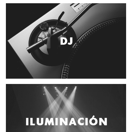
Accesorios
Cuerdas
Cuerdas
Guitarra Metal
Guitarra Nylon
Guitarra Electrica
Bajo
Violin
Otros instrumentos de arco
Otros instrumentos de Cuerdas