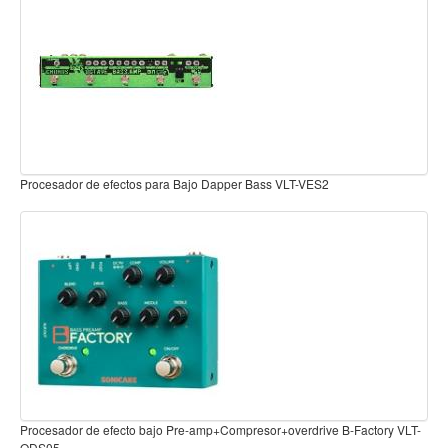
Teclado
Teclado Digital
Piano Digital
Sintetizadores
Controladores
Fundas
Amplificadores
Accesorios
Arco
Violin
Viola
Cello
Contrabajo
VLT-
Fundas y estuches