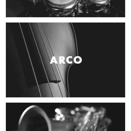
Controladores
Tornamesa
Mezcladora
Interfaz
Agujas
Audifonos
Accesorios
Luces y Escenario
Luces Led
Laser
Strobos
Maquinas de humo y escenario
Controladores