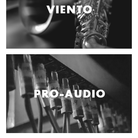
Accesorios
Cables y Conectores
Instrumento
Micrófono
Sonido
Parlante
Video y USB
Espigas y conectores
Accesorios
Otros Instrumentos de Cuerdas
Ukulele
Mandolina
Banjo
Mariachi