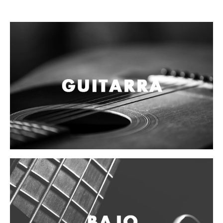
Campanas, lluvias y platillos
Herrajes y soportes
Cueros
Accesorios
Marcha
Redoblantes
Tambores
Bombos
Multi-tenores
Platillos
Baquetas, mazos y bolillos
Pergaminos
Liras
Guiros