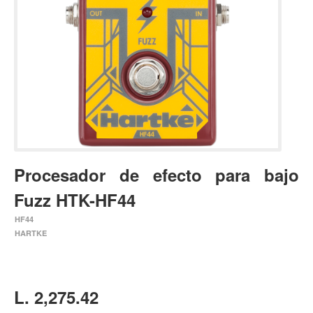
Estuches y fundas
Fajas y colgantes
Accesorios
Cuerdas
Bajos
Electrico
Acustico
Procesador de efecto para bajo
Amplificadores
Fuzz HTK-HF44
Pedales de efectos
HF44
Estuches y fundas
HARTKE
Fajas
Accesorios
Cuerdas
L. 2,275.42