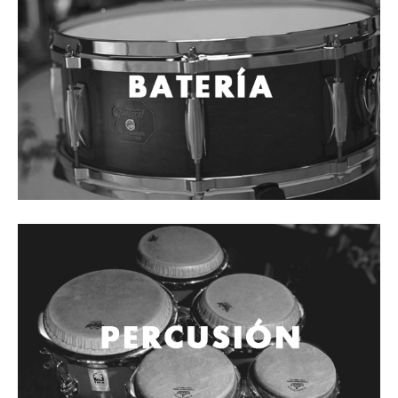
Cables
Audio Profesional
Columnas pasivas
Columnas activas
Amplificadores
Consolas mezcladoras
Procesadores y efectos
Monitores de estudio
Interfaz para grabación
Audífonos y monitoreo personal
Estantes y soportes
Instalaciones y publicidad
Accesorios
DJ