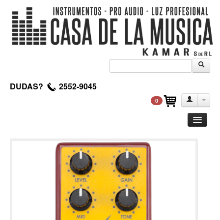
DUDAS?
2552-9045
0
Guitarra
Clasica
Acustica
Electrica
Amplificadores
Pedales de efectos