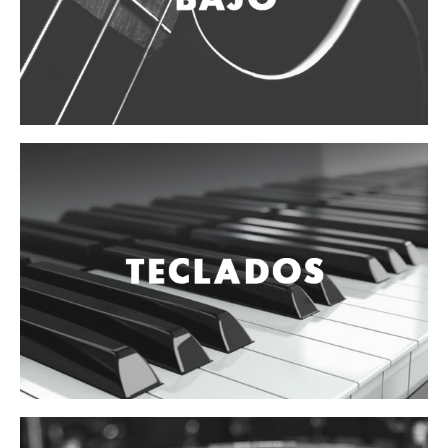
Vientos
Accesorios
Micrófonos
Mano alámbrico
Instrumento alámbrico
Inalámbrico de mano
Inalámbrico diadema y solapa
Inalámbrico para instrumento
Estudio
Corro y escenario
Instalaciones
Cámara, computadora y celular
Pedestales y soportes
Accesorios