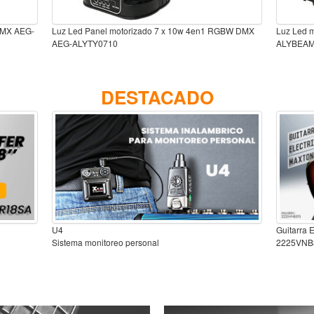
DMX AEG-
Luz Led Panel motorizado 7 x 10w 4en1 RGBW DMX
Luz Led 
AEG-ALYTY0710
ALYBEA
DESTACADO
U4
Guitarra 
Sistema monitoreo personal
2225VNB