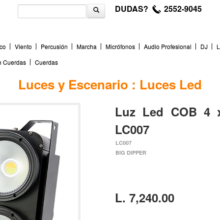
DUDAS?
2552-9045
co
Viento
Percusión
Marcha
Micrófonos
Audio Profesional
DJ
L
de Cuerdas
Cuerdas
Luces y Escenario : Luces Led
Luz Led COB 4 
LC007
LC007
BIG DIPPER
L. 7,240.00