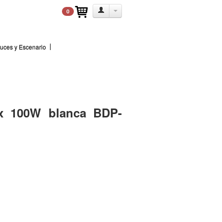
0
uces y Escenario
x 100W blanca BDP-