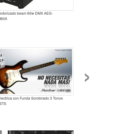
motorizado beam 60w DMX AEG-
M60A
›
Electrica con Funda Sombirado 3 Tonos
3TS