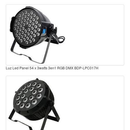
Teclado
Teclado Digital
Piano Digital
Sintetizadores
Controladores
Fundas
Amplificadores
Luz Led Panel 54 x 3watts 3en1 RGB DMX BDP-LPC017H
Accesorios
Arco
Violin
Viola
Cello
Contrabajo
Fundas y estuches