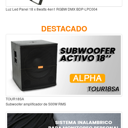
Accesorios
Luz Led Panel 18 x 8watts 4en1 RGBW DMX BDP-LPC004
Cuerdas
Viento
DESTACADO
Acordeón y concertinas
Armonica
Clarinete
Cornetas y cornos
Flauta y pitos
Melodica
Saxofon
Trompeta
TOUR18SA
Subwoofer amplificador de 500W RMS
Tuba
Otros instrumentos de viento
Cañuelas