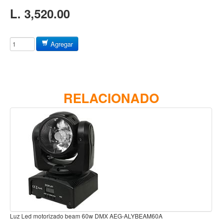
Baterias
L. 3,520.00
Acustica
Electrica
Agregar
Pergaminos
Baquetas y mazos
Platillos
RELACIONADO
Redoblantes
Pedestal para platillo
Pedestal para Hi-Hat
Pedestal para redoblante
Herrajes
Pedal
Trono
Accesorios
Luz Led motorizado beam 60w DMX AEG-ALYBEAM60A