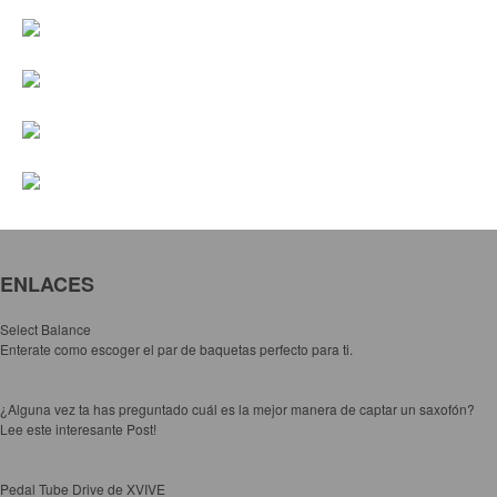
Vientos
Accesorios
Micrófonos
Mano alámbrico
Instrumento alámbrico
Inalámbrico de mano
Inalámbrico diadema y solapa
Inalámbrico para instrumento
ENLACES
Estudio
Select Balance
Corro y escenario
Enterate como escoger el par de baquetas perfecto para ti.
Instalaciones
Cámara, computadora y celular
¿Alguna vez ta has preguntado cuál es la mejor manera de captar un saxofón?
Lee este interesante Post!
Pedestales y soportes
Accesorios
Pedal Tube Drive de XVIVE