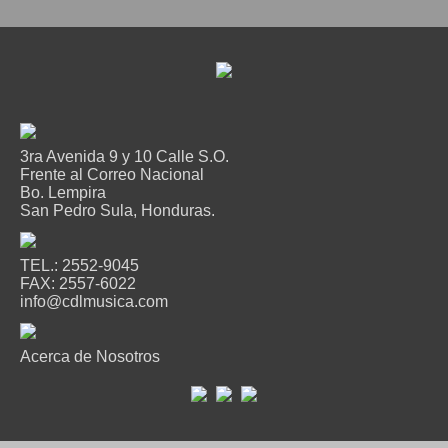
Cables
Audio Profesional
Columnas pasivas
Columnas activas
Amplificadores
3ra Avenida 9 y 10 Calle S.O.
Frente al Correo Nacional
Consolas mezcladoras
Bo. Lempira
San Pedro Sula, Honduras.
Procesadores y efectos
Monitores de estudio
TEL.: 2552-9045
Interfaz para grabación
FAX: 2557-6022
info@cdlmusica.com
Audífonos y monitoreo personal
Estantes y soportes
Acerca de Nosotros
Instalaciones y publicidad
Accesorios
DJ