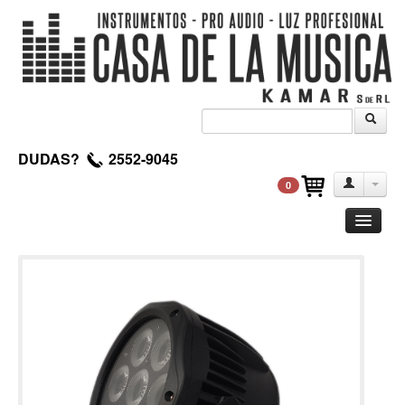
DUDAS?
2552-9045
0
Guitarra
Clasica
Acustica
Electrica
Amplificadores
Pedales de efectos