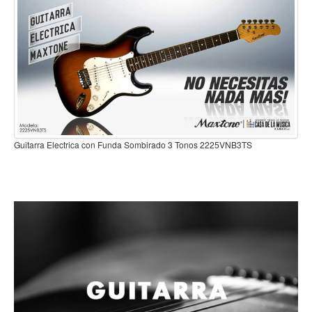
Campanas, lluvias y platillos
Herrajes y soportes
Cueros
Accesorios
Marcha
Redoblantes
Guitarra Electrica con Funda Sombirado 3 Tonos 2225VNB3TS
Tambores
Bombos
Multi-tenores
Platillos
Baquetas, mazos y bolillos
Pergaminos
Liras
Guiros