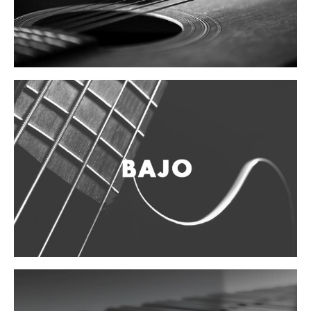
Vientos
Accesorios
Micrófonos
Mano alámbrico
Instrumento alámbrico
Inalámbrico de mano
Inalámbrico diadema y solapa
Inalámbrico para instrumento
Estudio
Corro y escenario
Instalaciones
Cámara, computadora y celular
Pedestales y soportes
Accesorios