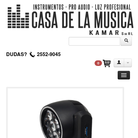
DUDAS?
2552-9045
0
Guitarra
Clasica
Acustica
Electrica
Amplificadores
Pedales de efectos