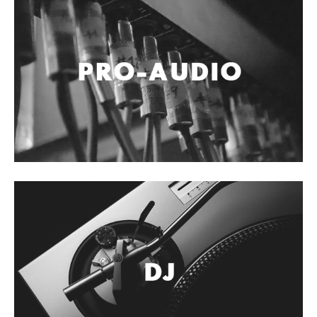
Accesorios
Cuerdas
Cuerdas
Guitarra Metal
Guitarra Nylon
Guitarra Electrica
Bajo
Violin
Otros instrumentos de arco
Otros instrumentos de Cuerdas