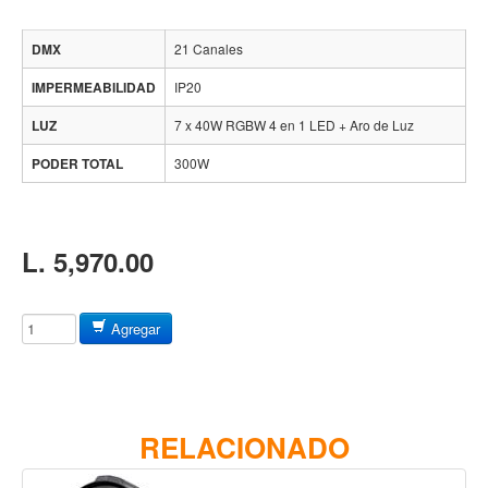
Baterias
Acustica
DMX
21 Canales
Electrica
IMPERMEABILIDAD
IP20
Pergaminos
LUZ
7 x 40W RGBW 4 en 1 LED + Aro de Luz
Baquetas y mazos
PODER TOTAL
300W
Platillos
Redoblantes
Pedestal para platillo
L. 5,970.00
Pedestal para Hi-Hat
Pedestal para redoblante
Agregar
Herrajes
Pedal
Trono
RELACIONADO
Accesorios