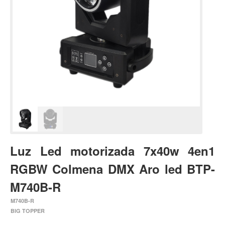
Estuches y fundas
Fajas y colgantes
Accesorios
Cuerdas
Bajos
Electrico
Acustico
Amplificadores
Pedales de efectos
Luz Led motorizada 7x40w 4en1
Estuches y fundas
RGBW Colmena DMX Aro led BTP-
Fajas
M740B-R
Accesorios
M740B-R
Cuerdas
BIG TOPPER