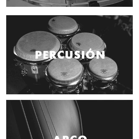
Controladores
Tornamesa
Mezcladora
Interfaz
Agujas
Audifonos
Accesorios
Luces y Escenario
Luces Led
Laser
Strobos
Maquinas de humo y escenario
Controladores