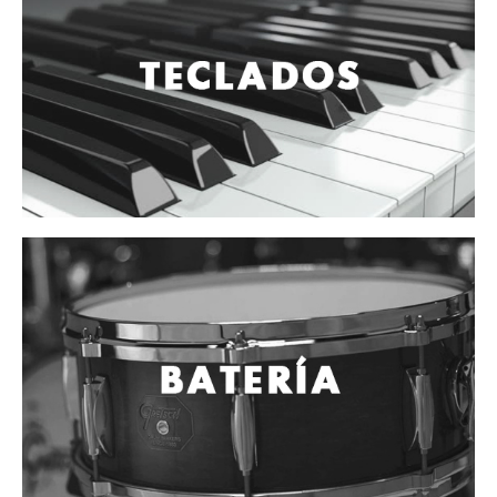
Cables
Audio Profesional
Columnas pasivas
Columnas activas
Amplificadores
Consolas mezcladoras
Procesadores y efectos
Monitores de estudio
Interfaz para grabación
Audífonos y monitoreo personal
Estantes y soportes
Instalaciones y publicidad
Accesorios
DJ