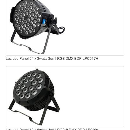
Teclado
Teclado Digital
Piano Digital
Sintetizadores
Controladores
Fundas
Luz Led Panel 54 x 3watts 4en1 RGBW DMX BDP-LPC007H
Amplificadores
Accesorios
Arco
Violin
Viola
Cello
Contrabajo
Fundas y estuches
Luz Led COB 4 x 50W blanca IP55 BDP-BDW0450A