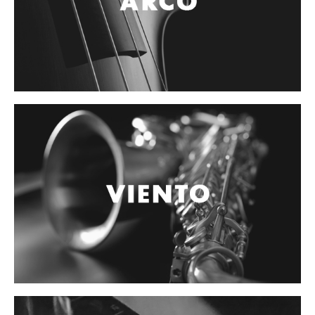
Accesorios
Cables y Conectores
Instrumento
Micrófono
Sonido
Parlante
Video y USB
Espigas y conectores
Accesorios
Otros Instrumentos de Cuerdas
Ukulele
Mandolina
Banjo
Mariachi